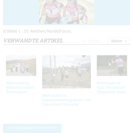
35
© Bilder 1 - 35: Reichert/NordicFocus;
VERWANDTE ARTIKEL
Zurück
Weiter
Bildergalerie
Bildergalerie
Blinkfestivalen
SLK Oberstdorf
(Norwegen)
Eliminator Race
Bildergalerie
Sommerleistungskontrolle
Oberstdorf Skirocks
Schreibe einen Kommentar