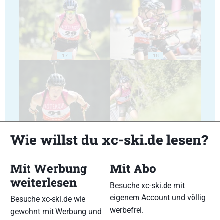
17
18
19
20
Wie willst du xc-ski.de lesen?
Mit Werbung
Mit Abo
weiterlesen
Besuche xc-ski.de mit
eigenem Account und völlig
21
22
Besuche xc-ski.de wie
werbefrei.
gewohnt mit Werbung und