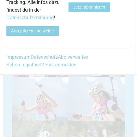
Tracking. Alle Infos dazu
Jetzt abonnieren
findest du in der
Datenschutzerklärung
!
23
24
Akzeptieren und weiter
Impressum
Datenschutz
Abo verwalten
Schon registriert? Hier anmelden
25
26
27
28