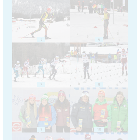
5
6
7
8
9
10