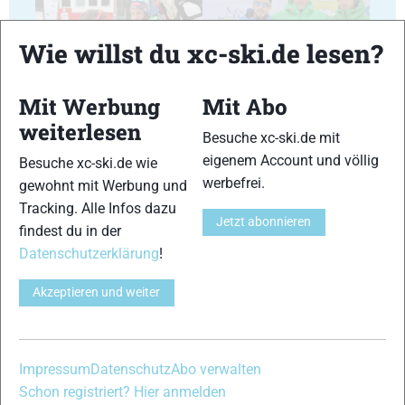
Wie willst du xc-ski.de lesen?
17
18
Mit Werbung
Mit Abo
weiterlesen
Besuche xc-ski.de mit
eigenem Account und völlig
Besuche xc-ski.de wie
werbefrei.
gewohnt mit Werbung und
Tracking. Alle Infos dazu
19
20
Jetzt abonnieren
findest du in der
Datenschutzerklärung
!
Akzeptieren und weiter
21
22
Impressum
Datenschutz
Abo verwalten
Schon registriert? Hier anmelden