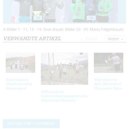
29
30
© Bilder 1 - 11, 13 - 19: Sven Bauer; Bilder 20 - 30: Mario Felgenhauer;
VERWANDTE ARTIKEL
Zurück
Weiter
Bildergalerie
Bildergalerie
Blinkfestivalen
SLK Oberstdorf
(Norwegen)
Eliminator Race
Bildergalerie
Sommerleistungskontrolle
Oberstdorf Skirocks
Schreibe einen Kommentar