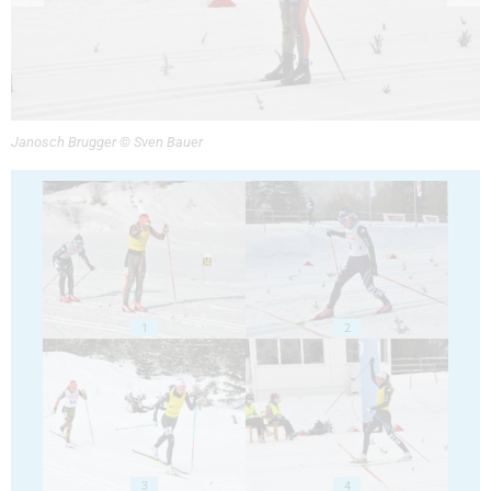
Janosch Brugger © Sven Bauer
1
2
3
4