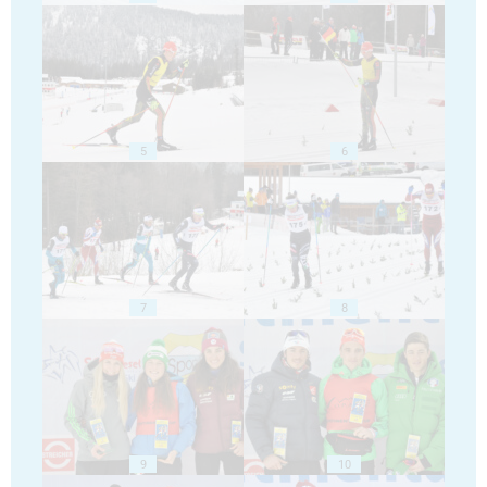
5
6
7
8
9
10