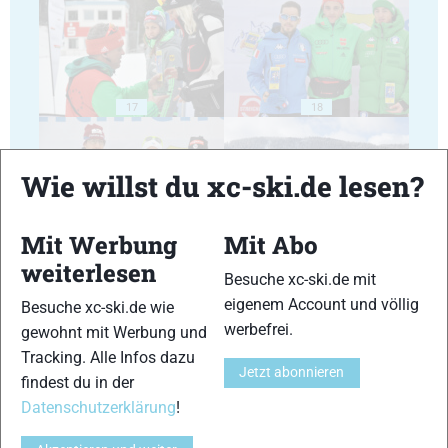
17
18
Wie willst du xc-ski.de lesen?
Mit Werbung
Mit Abo
19
20
weiterlesen
Besuche xc-ski.de mit
eigenem Account und völlig
Besuche xc-ski.de wie
werbefrei.
gewohnt mit Werbung und
Tracking. Alle Infos dazu
Jetzt abonnieren
findest du in der
21
22
Datenschutzerklärung
!