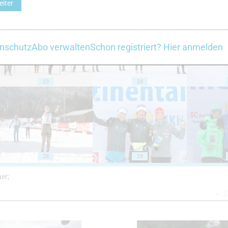
eiter
18
19
nschutz
Abo verwalten
Schon registriert? Hier anmelden
23
24
28
29
uer;
Z