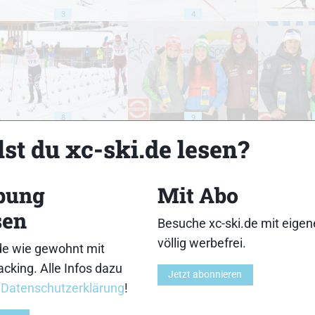
3
4
8
9
st du xc-ski.de lesen?
bung
Mit Abo
sen
Besuche xc-ski.de mit eige
13
14
völlig werbefrei.
de wie gewohnt mit
cking. Alle Infos dazu
Jetzt abonnieren
r
Datenschutzerklärung
!