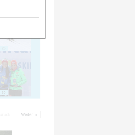
20
25
30
urück
Weiter