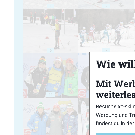
1
2
6
7
Wie will
Mit Wer
weiterle
11
12
Besuche xc-ski.
Werbung und Tra
findest du in de