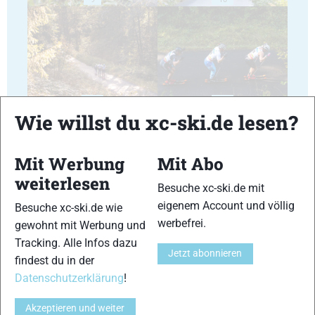
11
12
Wie willst du xc-ski.de lesen?
Mit Werbung
Mit Abo
weiterlesen
Besuche xc-ski.de mit
13
14
eigenem Account und völlig
Besuche xc-ski.de wie
werbefrei.
gewohnt mit Werbung und
Tracking. Alle Infos dazu
Jetzt abonnieren
findest du in der
Datenschutzerklärung
!
15
16
Akzeptieren und weiter