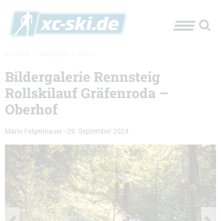
XC-SKI.DE
»
AKTUELLES
»
FOTOS
Bildergalerie Rennsteig
Rollskilauf Gräfenroda –
Oberhof
Mario Felgenhauer
-
29. September 2024