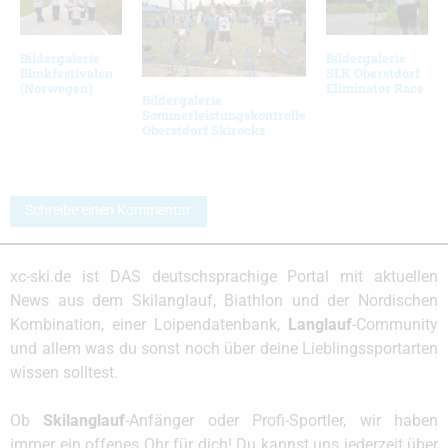
Bildergalerie
Bildergalerie
Blinkfestivalen
SLK Oberstdorf
(Norwegen)
Eliminator Race
Bildergalerie
Sommerleistungskontrolle
Oberstdorf Skirocks
Schreibe einen Kommentar
xc-ski.de ist DAS deutschsprachige Portal mit aktuellen
News aus dem Skilanglauf, Biathlon und der Nordischen
Kombination, einer Loipendatenbank,
Langlauf
-Community
und allem was du sonst noch über deine Lieblingssportarten
wissen solltest.
Ob
Skilanglauf
-Anfänger oder Profi-Sportler, wir haben
immer ein offenes Ohr für dich! Du kannst uns jederzeit über