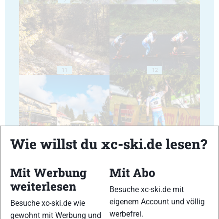
11
12
Wie willst du xc-ski.de lesen?
13
14
Mit Werbung
Mit Abo
weiterlesen
Besuche xc-ski.de mit
eigenem Account und völlig
Besuche xc-ski.de wie
15
16
werbefrei.
gewohnt mit Werbung und