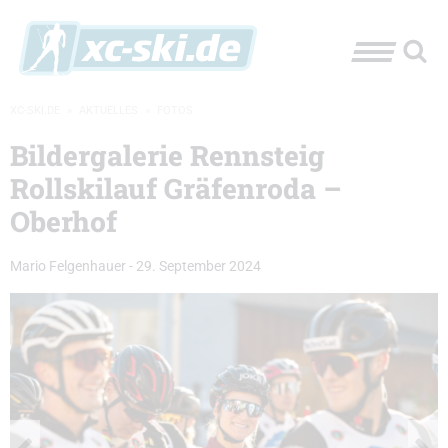
XC-SKI.DE
»
AKTUELLES
»
FOTOS
Bildergalerie Rennsteig
Rollskilauf Gräfenroda –
Oberhof
Mario Felgenhauer
-
29. September 2024