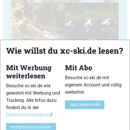
11
12
Wie willst du xc-ski.de lesen?
Mit Werbung
Mit Abo
weiterlesen
Besuche xc-ski.de mit
13
14
eigenem Account und völlig
Besuche xc-ski.de wie
werbefrei.
gewohnt mit Werbung und
Tracking. Alle Infos dazu
Jetzt abonnieren
findest du in der
Datenschutzerklärung
!
15
16
Akzeptieren und weiter