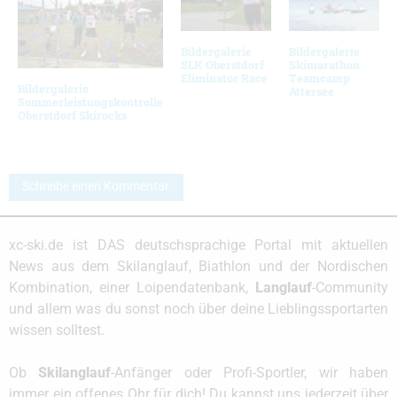
Bildergalerie
Bildergalerie
SLK Oberstdorf
Skimarathon
Eliminator Race
Teamcamp
Bildergalerie
Attersee
Sommerleistungskontrolle
Oberstdorf Skirocks
Schreibe einen Kommentar
xc-ski.de ist DAS deutschsprachige Portal mit aktuellen
News aus dem Skilanglauf, Biathlon und der Nordischen
Kombination, einer Loipendatenbank,
Langlauf
-Community
und allem was du sonst noch über deine Lieblingssportarten
wissen solltest.
Ob
Skilanglauf
-Anfänger oder Profi-Sportler, wir haben
immer ein offenes Ohr für dich! Du kannst uns jederzeit über