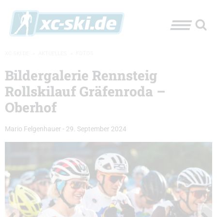
XC-SKI.DE
»
AKTUELLES
»
FOTOS
Bildergalerie Rennsteig
Rollskilauf Gräfenroda –
Oberhof
Mario Felgenhauer
-
29. September 2024