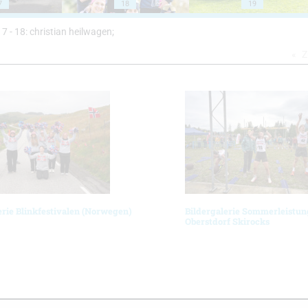
7
18
19
 17 - 18: christian heilwagen;
Z
erie Blinkfestivalen (Norwegen)
Bildergalerie Sommerleistun
Oberstdorf Skirocks