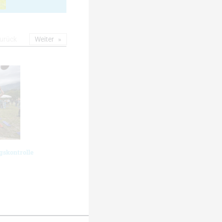
urück
Weiter
gskontrolle