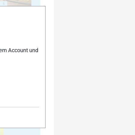
5
10
nem Account und
15