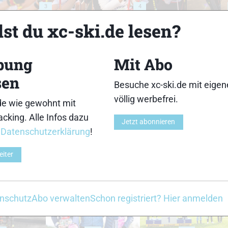
3
4
st du xc-ski.de lesen?
bung
Mit Abo
sen
8
9
Besuche xc-ski.de mit eige
völlig werbefrei.
de wie gewohnt mit
cking. Alle Infos dazu
Jetzt abonnieren
r
Datenschutzerklärung
!
eiter
13
14
nschutz
Abo verwalten
Schon registriert? Hier anmelden