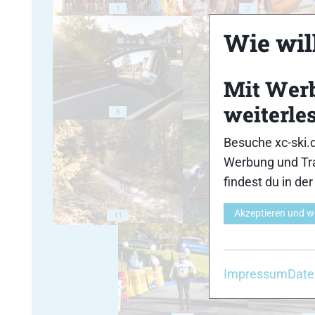
1
2
Wie will
Mit Wer
weiterle
6
7
Besuche xc-ski.
Werbung und Tra
findest du in de
Akzeptieren und w
11
12
Impressum
Date