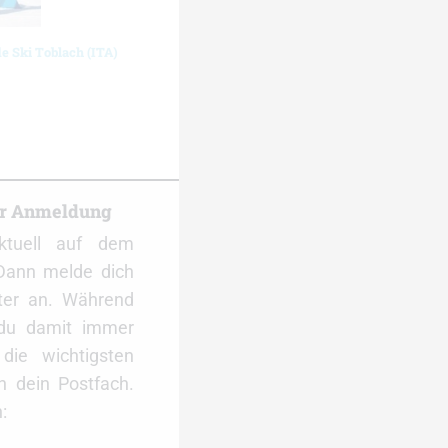
de Ski Toblach (ITA)
er Anmeldung
ktuell auf dem
Dann melde dich
ter an. Während
 du damit immer
ie wichtigsten
 dein Postfach.
: