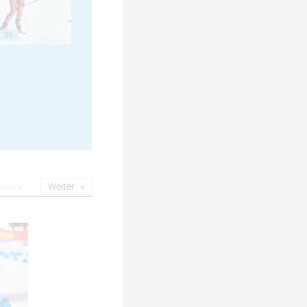
35
urück
Weiter