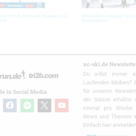
erie Tour de Ski Val di Fiemme (ITA)
Bildergalerie Langlauf Tour 
rint
Handicapstart
r
xc-ski.de Newslett
Du willst immer a
Laufenden bleiben? 
für unseren Newslet
de in Social Media
der Saison erhältst
gram
facebook
spotify
x
youtube
einmal pro Woche d
News und Themen in
Einfach hier anmelden