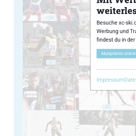
weiterle
16
17
Besuche xc-ski.
Werbung und Tra
findest du in de
Akzeptieren und w
21
22
Impressum
Date
26
27