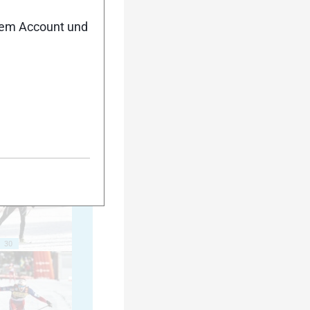
nem Account und
20
25
30