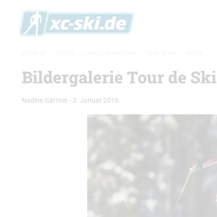
XC-SKI.DE
»
EVENTS
»
LANGLAUF-WELTCUP
»
TOUR DE SKI
»
BILDER
Bildergalerie Tour de Sk
Nadine Gärtner
-
3. Januar 2016