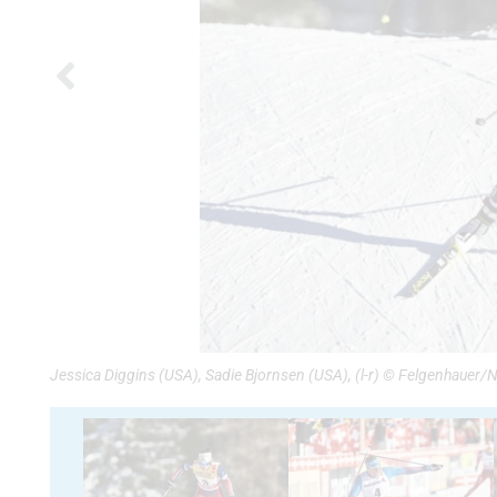
Jessica Diggins (USA), Sadie Bjornsen (USA), (l-r) © Felgenhauer