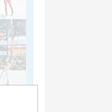
5
10
15