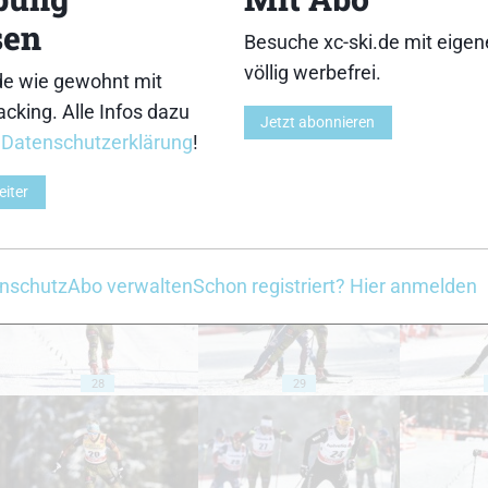
sen
Besuche xc-ski.de mit eige
18
19
völlig werbefrei.
de wie gewohnt mit
cking. Alle Infos dazu
Jetzt abonnieren
r
Datenschutzerklärung
!
eiter
23
24
nschutz
Abo verwalten
Schon registriert? Hier anmelden
28
29