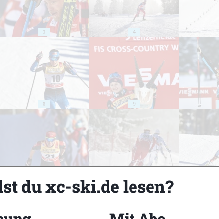
3
4
8
9
13
14
st du xc-ski.de lesen?
bung
Mit Abo