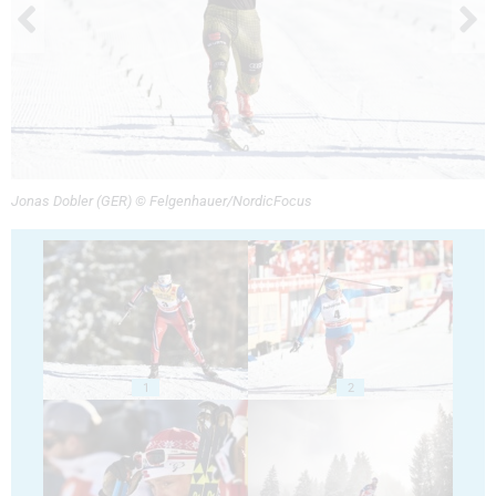
Jonas Dobler (GER) © Felgenhauer/NordicFocus
1
2