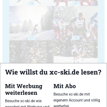
15
16
17
18
Wie willst du xc-ski.de lesen?
19
20
Mit Werbung
Mit Abo
weiterlesen
Besuche xc-ski.de mit
eigenem Account und völlig
Besuche xc-ski.de wie
werbefrei.
gewohnt mit Werbung und
21
22