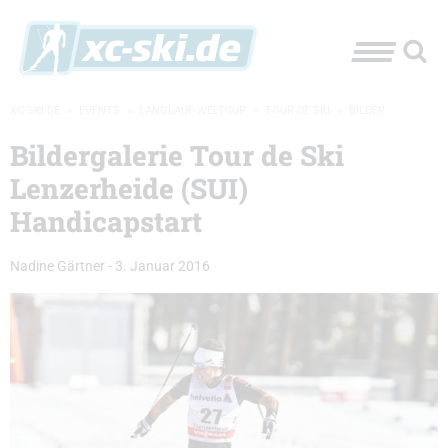
XC-SKI.DE
»
EVENTS
»
LANGLAUF-WELTCUP
»
TOUR DE SKI
»
BILDER
Bildergalerie Tour de Ski
Lenzerheide (SUI)
Handicapstart
Nadine Gärtner
-
3. Januar 2016