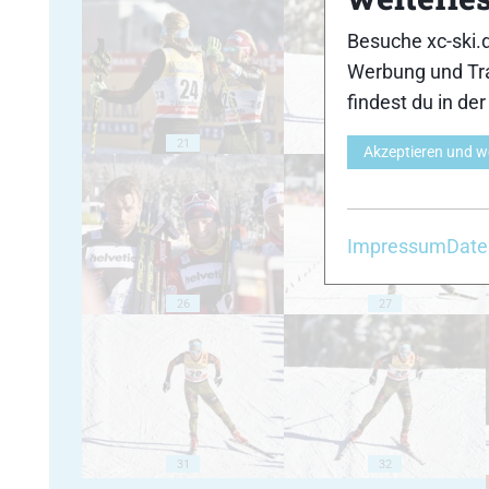
Besuche xc-ski.
Werbung und Tra
findest du in de
21
22
Akzeptieren und w
Impressum
Date
26
27
31
32