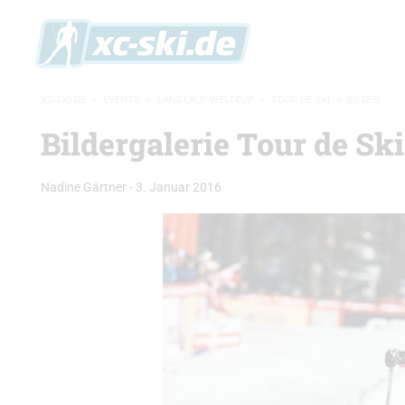
XC-SKI.DE
»
EVENTS
»
LANGLAUF-WELTCUP
»
TOUR DE SKI
»
BILDER
Bildergalerie Tour de Sk
Nadine Gärtner
-
3. Januar 2016