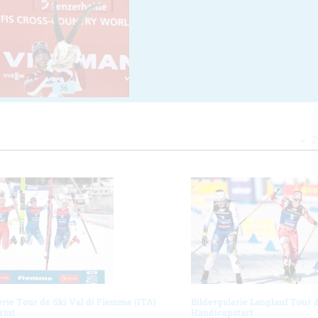
36
Z
erie Tour de Ski Val di Fiemme (ITA)
Bildergalerie Langlauf Tour 
rint
Handicapstart