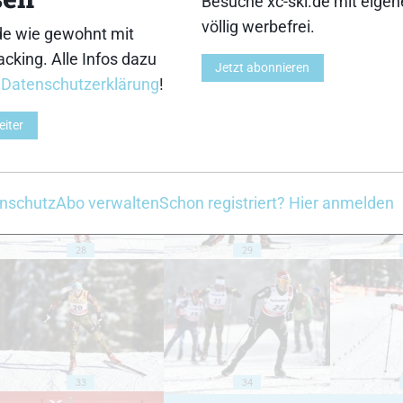
Besuche xc-ski.de mit eige
völlig werbefrei.
de wie gewohnt mit
cking. Alle Infos dazu
Jetzt abonnieren
r
Datenschutzerklärung
!
23
24
eiter
nschutz
Abo verwalten
Schon registriert? Hier anmelden
28
29
33
34