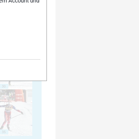
nem Account und
25
30
35