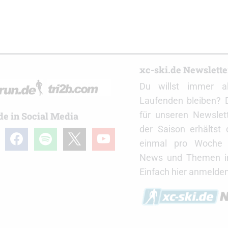
r
xc-ski.de Newslett
Du willst immer a
Laufenden bleiben? 
für unseren Newslet
de in Social Media
der Saison erhältst
gram
facebook
spotify
x
youtube
einmal pro Woche d
News und Themen in
Einfach hier anmelden