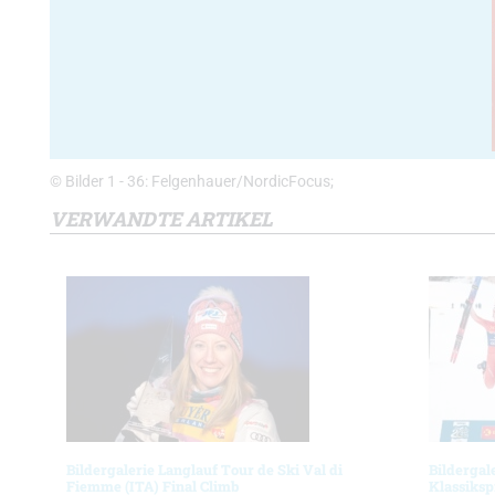
© Bilder 1 - 36: Felgenhauer/NordicFocus;
VERWANDTE ARTIKEL
Bildergalerie Langlauf Tour de Ski Val di
Bildergal
Fiemme (ITA) Final Climb
Klassiksp