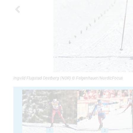
Ingvild Flugstad Oestberg (NOR) © Felgenhauer/NordicFocus
1
2