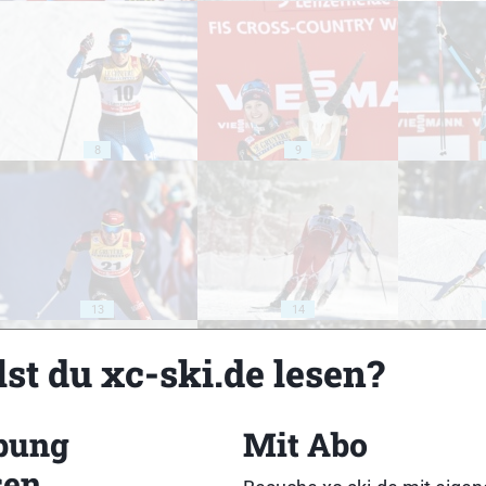
8
9
13
14
st du xc-ski.de lesen?
bung
Mit Abo
18
19
sen