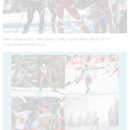
Dario Cologna (SUI), Alex Harvey (CAN), Evgeniy Belov (RUS), (l-r) ©
Felgenhauer/NordicFocus
1
2