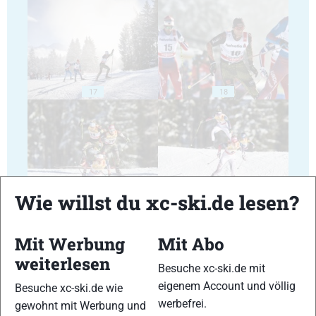
17
18
19
20
Wie willst du xc-ski.de lesen?
Mit Werbung
Mit Abo
weiterlesen
Besuche xc-ski.de mit
eigenem Account und völlig
Besuche xc-ski.de wie
21
22
werbefrei.
gewohnt mit Werbung und