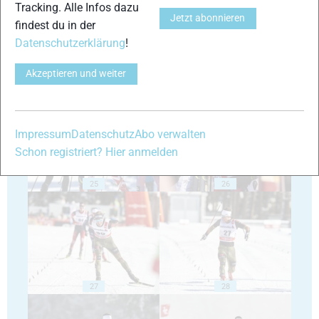
Tracking. Alle Infos dazu
Jetzt abonnieren
findest du in der
Datenschutzerklärung
!
Akzeptieren und weiter
23
24
Impressum
Datenschutz
Abo verwalten
Schon registriert? Hier anmelden
25
26
27
28