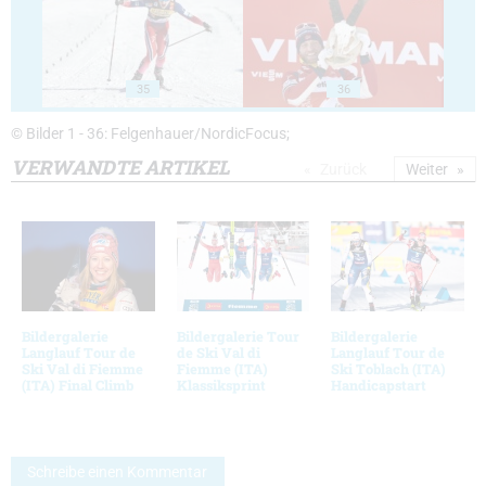
35
36
© Bilder 1 - 36: Felgenhauer/NordicFocus;
VERWANDTE ARTIKEL
Zurück
Weiter
Bildergalerie
Bildergalerie Tour
Bildergalerie
Langlauf Tour de
de Ski Val di
Langlauf Tour de
Ski Val di Fiemme
Fiemme (ITA)
Ski Toblach (ITA)
(ITA) Final Climb
Klassiksprint
Handicapstart
Schreibe einen Kommentar