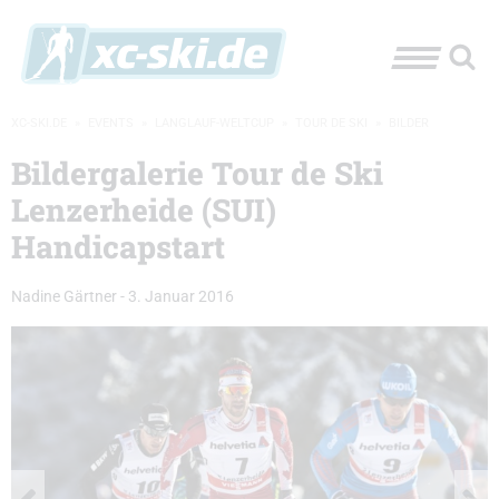
XC-SKI.DE
»
EVENTS
»
LANGLAUF-WELTCUP
»
TOUR DE SKI
»
BILDER
Bildergalerie Tour de Ski
Lenzerheide (SUI)
Handicapstart
Nadine Gärtner
-
3. Januar 2016