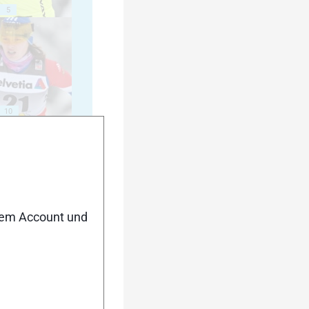
5
10
15
nem Account und