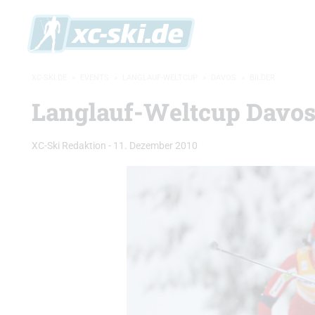
XC-SKI.DE
»
EVENTS
»
LANGLAUF-WELTCUP
»
DAVOS
»
BILDER
Langlauf-Weltcup Davos 
XC-Ski Redaktion
-
11. Dezember 2010