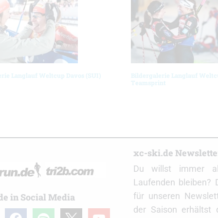
erie Langlauf Weltcup Davos (SUI)
Bildergalerie Langlauf Weltc
Teamsprint
r
xc-ski.de Newslett
Du willst immer a
Laufenden bleiben? 
für unseren Newslet
de in Social Media
der Saison erhältst
gram
facebook
spotify
x
youtube