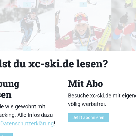
3
4
8
9
st du xc-ski.de lesen?
bung
Mit Abo
sen
13
14
Besuche xc-ski.de mit eige
völlig werbefrei.
de wie gewohnt mit
cking. Alle Infos dazu
Jetzt abonnieren
r
Datenschutzerklärung
!