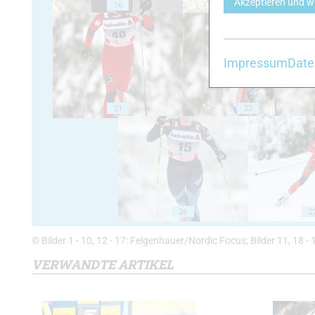
Akzeptieren und w
16
17
Impressum
Date
21
22
26
2
© Bilder 1 - 10, 12 - 17: Felgenhauer/Nordic Focus; Bilder 11, 18 
VERWANDTE ARTIKEL