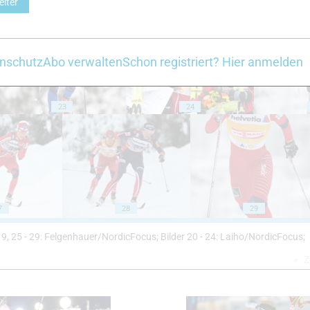
eiter
18
19
nschutz
Abo verwalten
Schon registriert? Hier anmelden
23
24
7
28
29
- 19, 25 - 29: Felgenhauer/NordicFocus; Bilder 20 - 24: Laiho/NordicFocus;
Z