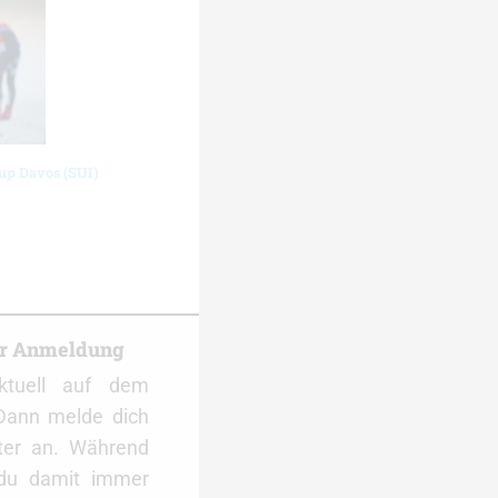
up Davos (SUI)
er Anmeldung
ktuell auf dem
Dann melde dich
ter an. Während
 du damit immer