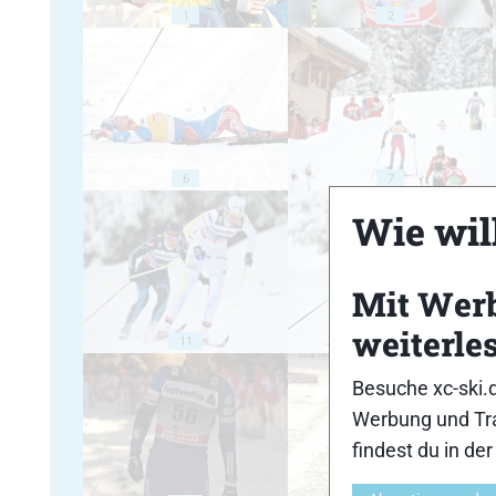
1
2
6
7
Wie will
Mit Wer
weiterle
11
12
Besuche xc-ski.
Werbung und Tra
findest du in de