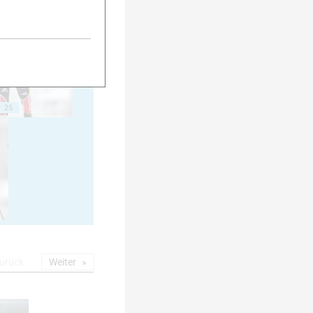
20
25
urück
Weiter