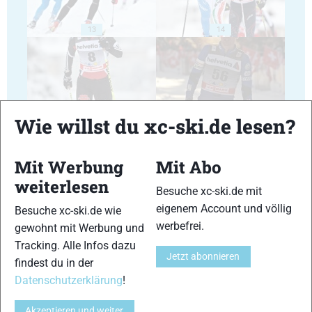
13
14
Wie willst du xc-ski.de lesen?
15
16
Mit Werbung
Mit Abo
weiterlesen
Besuche xc-ski.de mit
eigenem Account und völlig
Besuche xc-ski.de wie
werbefrei.
gewohnt mit Werbung und
17
18
Tracking. Alle Infos dazu
Jetzt abonnieren
findest du in der
Datenschutzerklärung
!
Akzeptieren und weiter