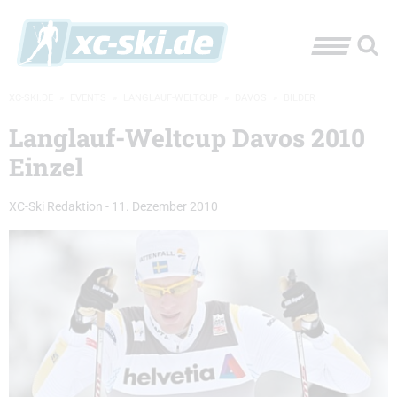
XC-SKI.DE
»
EVENTS
»
LANGLAUF-WELTCUP
»
DAVOS
»
BILDER
Langlauf-Weltcup Davos 2010
Einzel
XC-Ski Redaktion
-
11. Dezember 2010