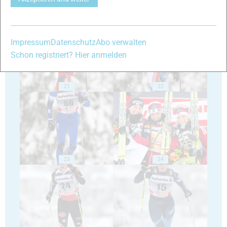
19
20
Impressum
Datenschutz
Abo verwalten
Schon registriert? Hier anmelden
21
22
23
24