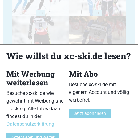
13
14
Wie willst du xc-ski.de lesen?
15
16
Mit Werbung
Mit Abo
weiterlesen
Besuche xc-ski.de mit
eigenem Account und völlig
Besuche xc-ski.de wie
werbefrei.
gewohnt mit Werbung und
17
18
Tracking. Alle Infos dazu
Jetzt abonnieren
findest du in der
Datenschutzerklärung
!
Akzeptieren und weiter