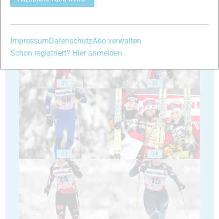
19
20
Impressum
Datenschutz
Abo verwalten
Schon registriert? Hier anmelden
21
22
23
24