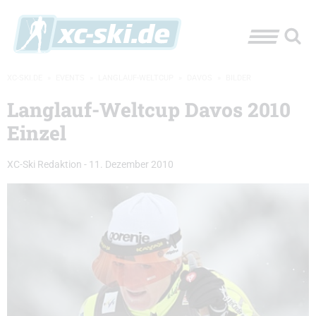
XC-SKI.DE
»
EVENTS
»
LANGLAUF-WELTCUP
»
DAVOS
»
BILDER
Langlauf-Weltcup Davos 2010
Einzel
XC-Ski Redaktion
-
11. Dezember 2010