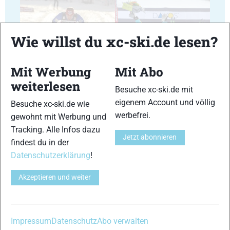
Wie willst du xc-ski.de lesen?
17
18
Mit Werbung
Mit Abo
weiterlesen
Besuche xc-ski.de mit
eigenem Account und völlig
Besuche xc-ski.de wie
werbefrei.
gewohnt mit Werbung und
Tracking. Alle Infos dazu
Jetzt abonnieren
19
20
findest du in der
Datenschutzerklärung
!
Akzeptieren und weiter
21
22
Impressum
Datenschutz
Abo verwalten