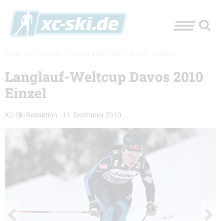
XC-SKI.DE
»
EVENTS
»
LANGLAUF-WELTCUP
»
DAVOS
»
BILDER
Langlauf-Weltcup Davos 2010
Einzel
XC-Ski Redaktion
-
11. Dezember 2010