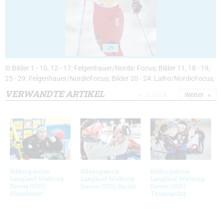
29
© Bilder 1 - 10, 12 - 17: Felgenhauer/Nordic Focus; Bilder 11, 18 - 19,
25 - 29: Felgenhauer/NordicFocus; Bilder 20 - 24: Laiho/NordicFocus;
VERWANDTE ARTIKEL
Zurück
Weiter
Bildergalerie
Bildergalerie
Bildergalerie
Langlauf Weltcup
Langlauf Weltcup
Langlauf Weltcup
Davos (SUI)
Davos (SUI) Sprint
Davos (SUI)
Einzelstart
Teamsprint