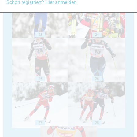
Schon registriert? Hier anmelden
23
24
25
26
27
28