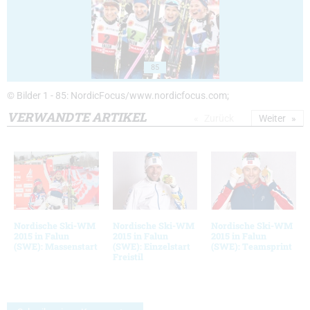
85
© Bilder 1 - 85: NordicFocus/www.nordicfocus.com;
VERWANDTE ARTIKEL
Zurück
Weiter
Nordische Ski-WM
Nordische Ski-WM
Nordische Ski-WM
2015 in Falun
2015 in Falun
2015 in Falun
(SWE): Massenstart
(SWE): Einzelstart
(SWE): Teamsprint
Freistil