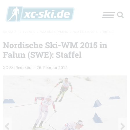
XC-SKI.DE
»
EVENTS
»
WM UND OLYMPIA
»
WM FALUN 2015
»
BILDER
Nordische Ski-WM 2015 in
Falun (SWE): Staffel
XC-Ski Redaktion
-
26. Februar 2015