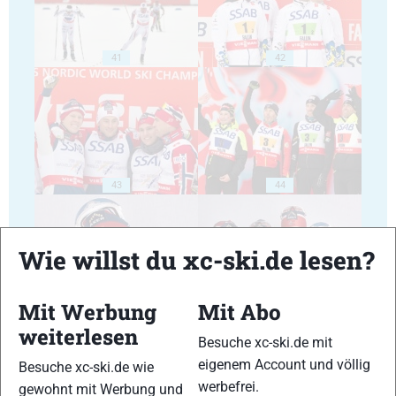
41
42
43
44
Wie willst du xc-ski.de lesen?
Mit Werbung
Mit Abo
45
46
weiterlesen
Besuche xc-ski.de mit
eigenem Account und völlig
Besuche xc-ski.de wie
werbefrei.
gewohnt mit Werbung und