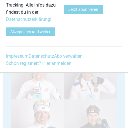
Tracking. Alle Infos dazu
Jetzt abonnieren
findest du in der
47
48
Datenschutzerklärung
!
Akzeptieren und weiter
Impressum
Datenschutz
Abo verwalten
49
50
Schon registriert? Hier anmelden
51
52