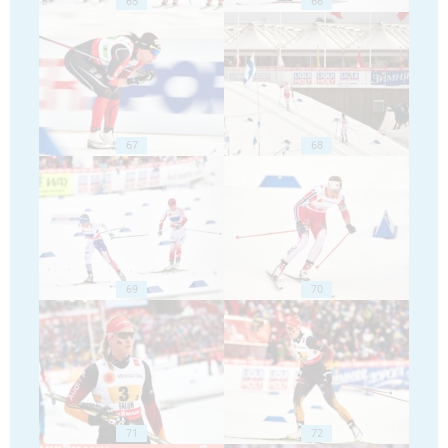
65
66
67
68
69
70
71
72