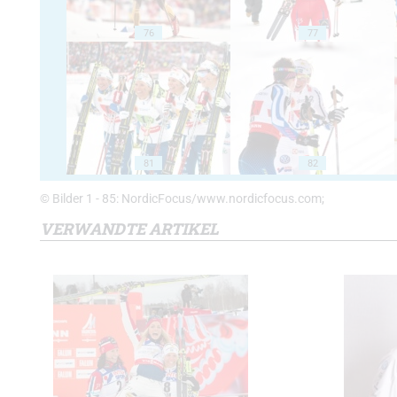
76
77
81
82
© Bilder 1 - 85: NordicFocus/www.nordicfocus.com;
VERWANDTE ARTIKEL