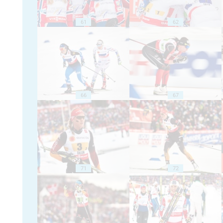
61
62
66
67
71
72