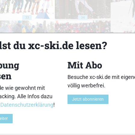
33
34
st du xc-ski.de lesen?
bung
Mit Abo
38
39
sen
Besuche xc-ski.de mit eige
völlig werbefrei.
de wie gewohnt mit
cking. Alle Infos dazu
Jetzt abonnieren
r
Datenschutzerklärung
!
43
44
eiter