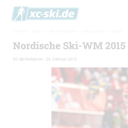
XC-SKI.DE
»
EVENTS
»
WM UND OLYMPIA
»
WM FALUN 2015
»
BILDER
Nordische Ski-WM 2015 i
XC-Ski Redaktion
-
26. Februar 2015