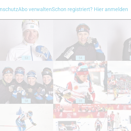
nschutz
Abo verwalten
Schon registriert? Hier anmelden
48
49
53
54
58
59