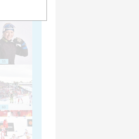
50
55
60