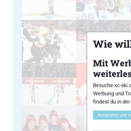
31
32
Wie will
Mit Wer
36
37
weiterle
Besuche xc-ski.
Werbung und Tra
findest du in de
41
42
Akzeptieren und w