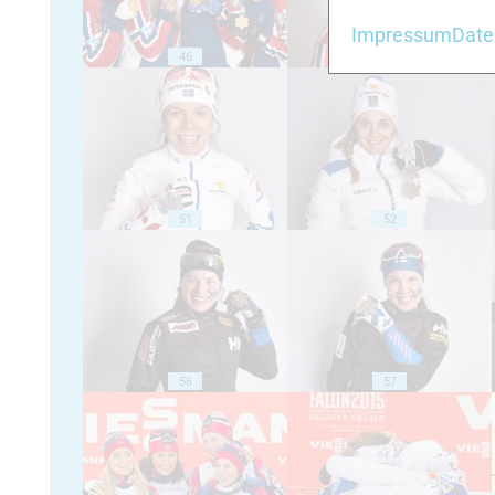
Impressum
Date
46
47
51
52
56
57