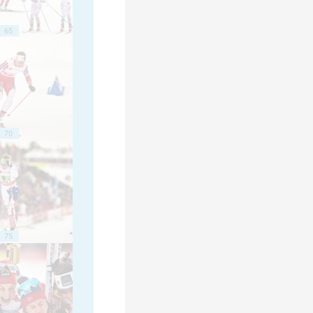
65
70
75