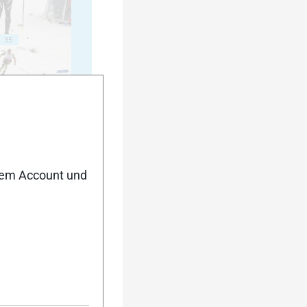
35
40
nem Account und
45