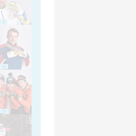
5
10
15