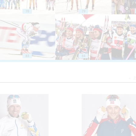
78
79
83
84
Z