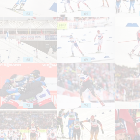
63
64
68
69
73
74