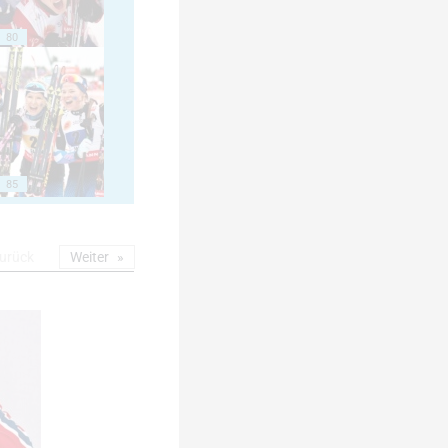
80
85
urück
Weiter