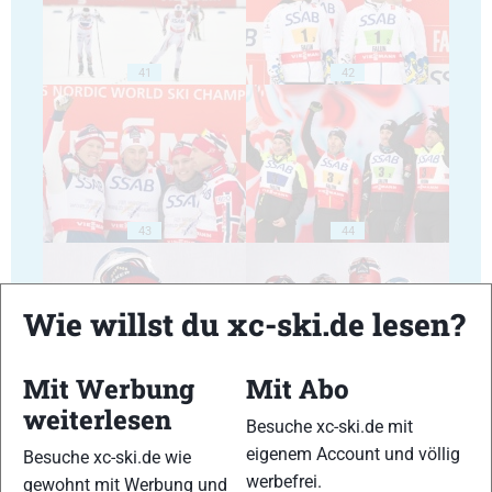
41
42
43
44
Wie willst du xc-ski.de lesen?
Mit Werbung
Mit Abo
45
46
weiterlesen
Besuche xc-ski.de mit
eigenem Account und völlig
Besuche xc-ski.de wie
werbefrei.
gewohnt mit Werbung und