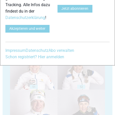
Tracking. Alle Infos dazu
Jetzt abonnieren
findest du in der
47
48
Datenschutzerklärung
!
Akzeptieren und weiter
Impressum
Datenschutz
Abo verwalten
49
50
Schon registriert? Hier anmelden
51
52