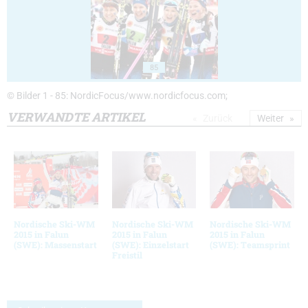
85
© Bilder 1 - 85: NordicFocus/www.nordicfocus.com;
VERWANDTE ARTIKEL
Zurück
Weiter
Nordische Ski-WM
Nordische Ski-WM
Nordische Ski-WM
2015 in Falun
2015 in Falun
2015 in Falun
(SWE): Massenstart
(SWE): Einzelstart
(SWE): Teamsprint
Freistil