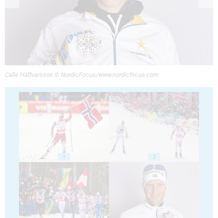
Calle Halfvarsson © NordicFocus/www.nordicfocus.com
1
2