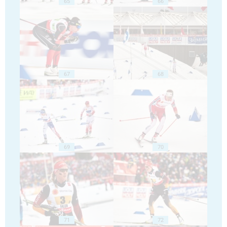
65
66
67
68
69
70
71
72