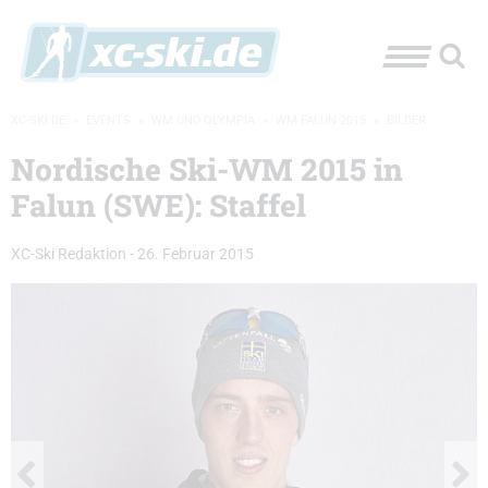
XC-SKI.DE
»
EVENTS
»
WM UND OLYMPIA
»
WM FALUN 2015
»
BILDER
Nordische Ski-WM 2015 in
Falun (SWE): Staffel
XC-Ski Redaktion
-
26. Februar 2015