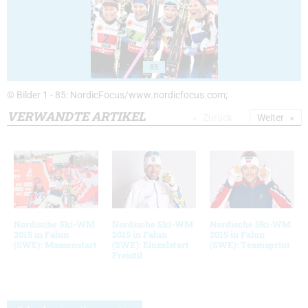
85
© Bilder 1 - 85: NordicFocus/www.nordicfocus.com;
VERWANDTE ARTIKEL
Zurück
Weiter
Nordische Ski-WM
Nordische Ski-WM
Nordische Ski-WM
2015 in Falun
2015 in Falun
2015 in Falun
(SWE): Massenstart
(SWE): Einzelstart
(SWE): Teamsprint
Freistil