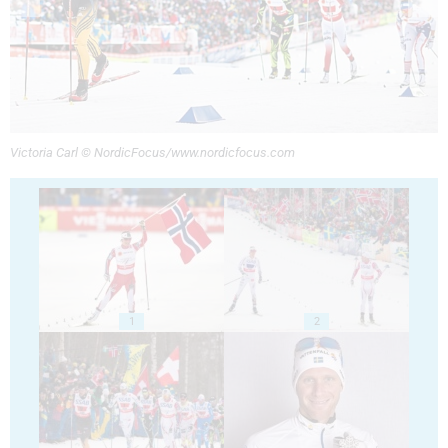
Victoria Carl © NordicFocus/www.nordicfocus.com
1
2