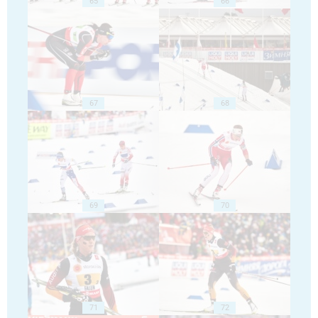
65
66
67
68
69
70
71
72