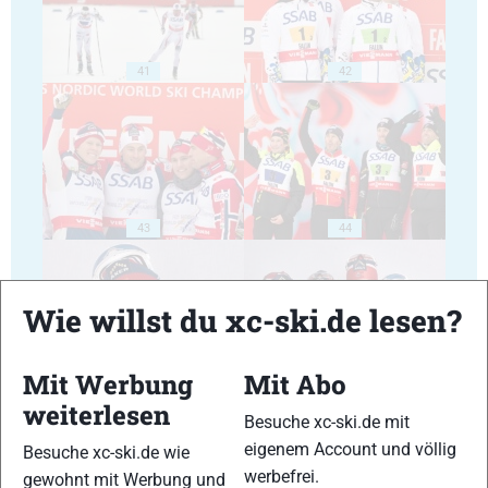
41
42
43
44
Wie willst du xc-ski.de lesen?
Mit Werbung
Mit Abo
45
46
weiterlesen
Besuche xc-ski.de mit
eigenem Account und völlig
Besuche xc-ski.de wie
werbefrei.
gewohnt mit Werbung und