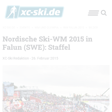
XC-SKI.DE
»
EVENTS
»
WM UND OLYMPIA
»
WM FALUN 2015
»
BILDER
Nordische Ski-WM 2015 in
Falun (SWE): Staffel
XC-Ski Redaktion
-
26. Februar 2015