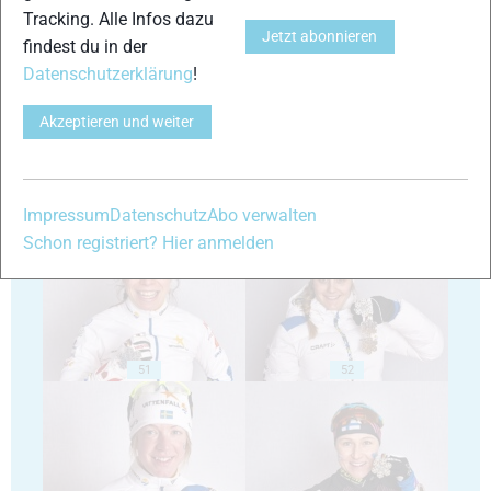
Tracking. Alle Infos dazu
Jetzt abonnieren
findest du in der
47
48
Datenschutzerklärung
!
Akzeptieren und weiter
Impressum
Datenschutz
Abo verwalten
49
50
Schon registriert? Hier anmelden
51
52