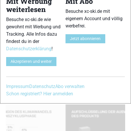
Mit Werbung
Mit Abo
weiterlesen
Besuche xc-ski.de mit
eigenem Account und völlig
Besuche xc-ski.de wie
werbefrei.
gewohnt mit Werbung und
Tracking. Alle Infos dazu
Jetzt abonnieren
findest du in der
Johannes Thingnes Bø entscheidet sich für One
Way
Datenschutzerklärung
!
Ski Business
Akzeptieren und weiter
XC-Ski Redaktion
-
11. Januar 2024
Das ONE WAY Race Team darf einen namhaften Neuzugang in
seinen Reihen begrüßen: Kein Geringerer als der Weltcup-Führende
Impressum
Datenschutz
Abo verwalten
Johannes Thingnes Bø aus Norwegen hat sich für den Wechsel zu
Schon registriert? Hier anmelden
der innovative Stockmarke entschieden …