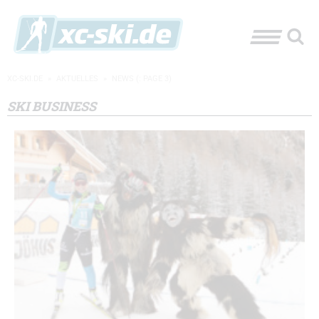
XC-SKI.DE
»
AKTUELLES
»
NEWS
(: PAGE 3)
SKI BUSINESS