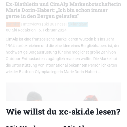
Ex-Biathletin und CimAlp Markenbotschafterin
Marie Dorin-Habert: „Ich bin schon immer
gerne in den Bergen gelaufen“
Biathlon
|
Interviews
|
Ski Business
|
Skilanglauf
XC-Ski Redaktion
-
6. Februar 2024
CimAlp ist eine französische Marke, deren Wurzeln bis ins Jahr
1964 zurückreichen und die eine Idee eines Bergliebhabers ist, der
hochwertige Bergausrüstung für eine möglichst große Zahl von
Outdoor-Enthusiasten zugänglich machen wollte. Die Marke hat
die Unterstützung von international bekannten Persönlichkeiten
wie der Biathlon-Olympiasiegerin Marie Dorin-Habert …
Wie willst du xc-ski.de lesen?