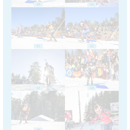
59
60
61
62
63
64
65
66