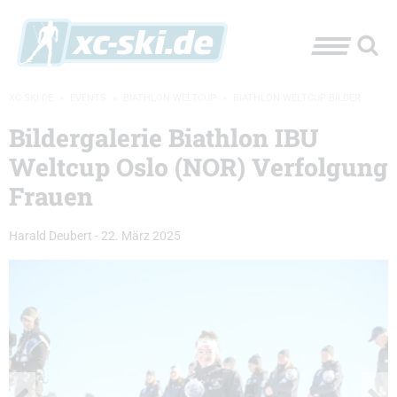
XC-SKI.DE
»
EVENTS
»
BIATHLON-WELTCUP
»
BIATHLON WELTCUP BILDER
Bildergalerie Biathlon IBU
Weltcup Oslo (NOR) Verfolgung
Frauen
Harald Deubert
-
22. März 2025