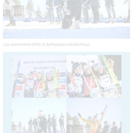
Lou Jeanmonnot (FRA) © Authamayou/NordicFocus
1
2