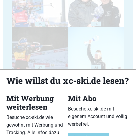
35
36
37
38
Wie willst du xc-ski.de lesen?
Mit Werbung
Mit Abo
weiterlesen
Besuche xc-ski.de mit
39
40
eigenem Account und völlig
Besuche xc-ski.de wie
werbefrei.
gewohnt mit Werbung und
Tracking. Alle Infos dazu