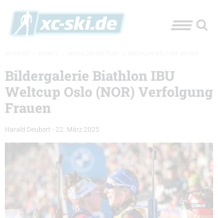
XC-SKI.DE
»
EVENTS
»
BIATHLON-WELTCUP
»
BIATHLON WELTCUP BILDER
Bildergalerie Biathlon IBU
Weltcup Oslo (NOR) Verfolgung
Frauen
Harald Deubert
-
22. März 2025