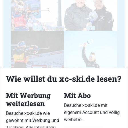
35
36
37
38
Wie willst du xc-ski.de lesen?
Mit Werbung
Mit Abo
weiterlesen
Besuche xc-ski.de mit
39
40
eigenem Account und völlig
Besuche xc-ski.de wie
werbefrei.
gewohnt mit Werbung und
Tracking. Alle Infos dazu