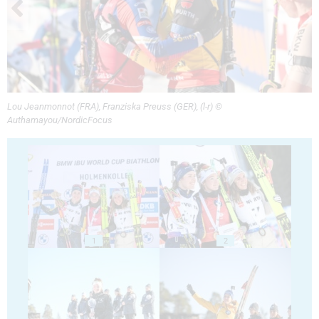
Lou Jeanmonnot (FRA), Franziska Preuss (GER), (l-r) ©
Authamayou/NordicFocus
1
2