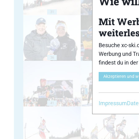
Wie will
31
32
Mit Wer
weiterle
Besuche xc-ski.
Werbung und Tra
36
37
findest du in de
Akzeptieren und w
Impressum
Date
41
42