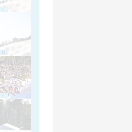
50
55
60