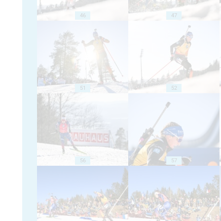
46
47
51
52
56
57