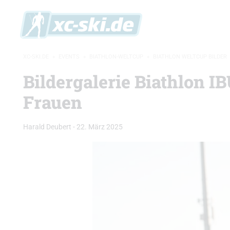
XC-SKI.DE
»
EVENTS
»
BIATHLON-WELTCUP
»
BIATHLON WELTCUP BILDER
Bildergalerie Biathlon 
Frauen
Harald Deubert
-
22. März 2025