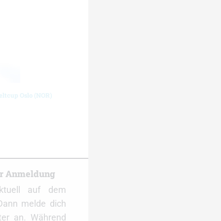
eltcup Oslo (NOR)
er Anmeldung
ktuell auf dem
Dann melde dich
ter an. Während