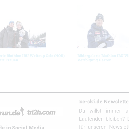
erie Biathlon IBU Weltcup Oslo (NOR)
Bildergalerie Biathlon IBU W
art Frauen
Verfolgung Herren
r
xc-ski.de Newslett
Du willst immer a
Laufenden bleiben? 
für unseren Newslet
de in Social Media