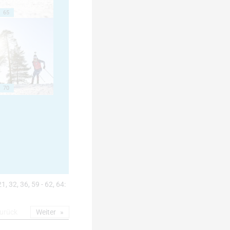
65
70
21, 32, 36, 59 - 62, 64:
urück
Weiter