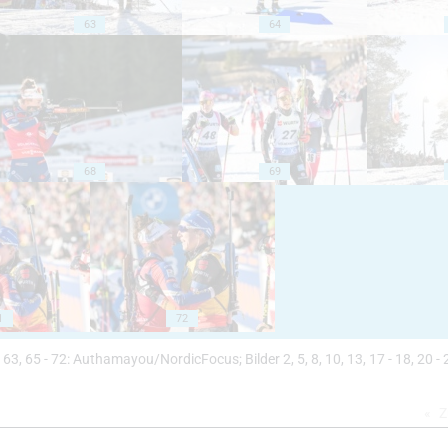
63
64
68
69
1
72
- 58, 63, 65 - 72: Authamayou/NordicFocus; Bilder 2, 5, 8, 10, 13, 17 - 18, 20 - 
Z