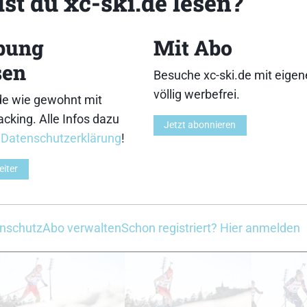
st du xc-ski.de lesen?
33
34
bung
Mit Abo
sen
Besuche xc-ski.de mit eige
völlig werbefrei.
de wie gewohnt mit
cking. Alle Infos dazu
Jetzt abonnieren
38
39
r
Datenschutzerklärung
!
eiter
nschutz
Abo verwalten
Schon registriert? Hier anmelden
43
44