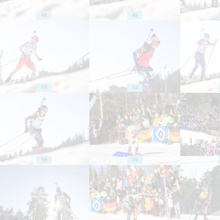
48
49
53
54
58
59