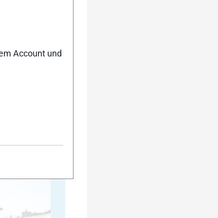
35
nem Account und
40
45