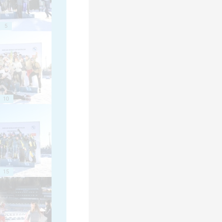
5
10
15