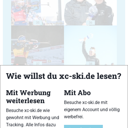
35
36
37
38
Wie willst du xc-ski.de lesen?
Mit Werbung
Mit Abo
weiterlesen
Besuche xc-ski.de mit
39
40
eigenem Account und völlig
Besuche xc-ski.de wie
werbefrei.
gewohnt mit Werbung und
Tracking. Alle Infos dazu