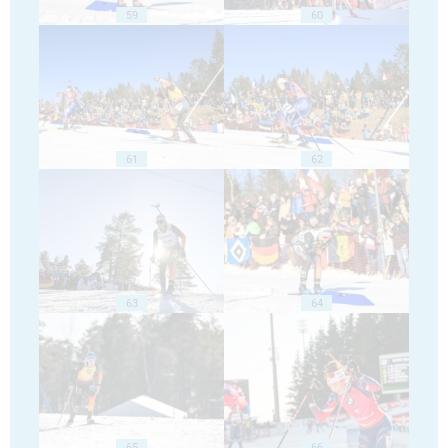
59
60
61
62
63
64
65
66