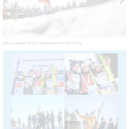
Elisa Gasparin (SUI) © Authamayou/NordicFocus
1
2