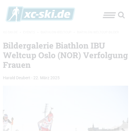
XC-SKI.DE
»
EVENTS
»
BIATHLON-WELTCUP
»
BIATHLON WELTCUP BILDER
Bildergalerie Biathlon IBU
Weltcup Oslo (NOR) Verfolgung
Frauen
Harald Deubert
-
22. März 2025