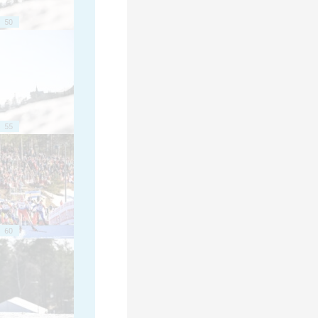
50
55
60