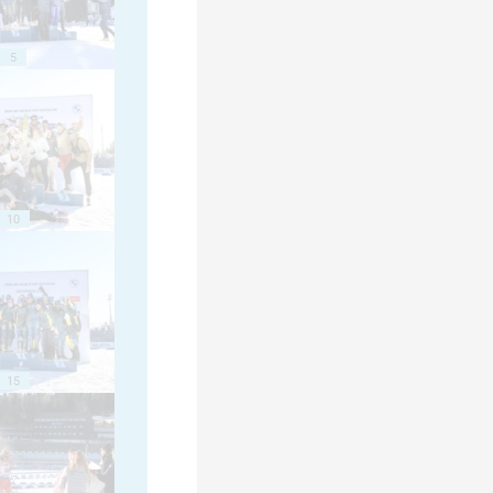
5
10
15