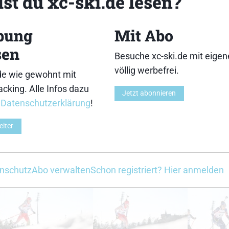
st du xc-ski.de lesen?
33
34
bung
Mit Abo
sen
Besuche xc-ski.de mit eige
völlig werbefrei.
de wie gewohnt mit
cking. Alle Infos dazu
Jetzt abonnieren
38
39
r
Datenschutzerklärung
!
eiter
nschutz
Abo verwalten
Schon registriert? Hier anmelden
43
44