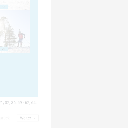
65
70
21, 32, 36, 59 - 62, 64:
urück
Weiter