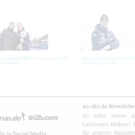
erie Biathlon IBU Weltcup Oslo (NOR)
Bildergalerie Biathlon IBU W
art Frauen
Verfolgung Herren
r
xc-ski.de Newslett
Du willst immer a
Laufenden bleiben? 
für unseren Newslet
de in Social Media