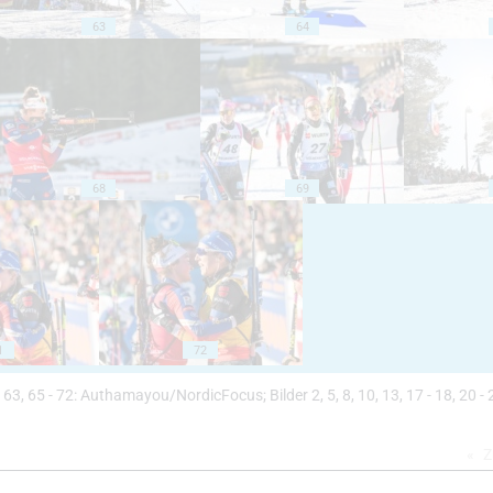
63
64
68
69
1
72
- 58, 63, 65 - 72: Authamayou/NordicFocus; Bilder 2, 5, 8, 10, 13, 17 - 18, 20 - 
Z