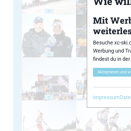
Wie will
31
32
Mit Wer
weiterle
Besuche xc-ski.
Werbung und Tra
36
37
findest du in de
Akzeptieren und w
Impressum
Date
41
42