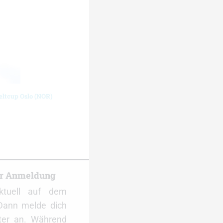
eltcup Oslo (NOR)
er Anmeldung
ktuell auf dem
Dann melde dich
ter an. Während