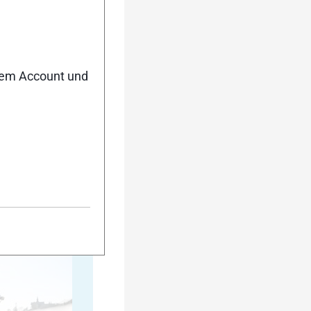
35
nem Account und
40
45