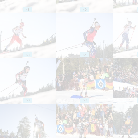
48
49
53
54
58
59