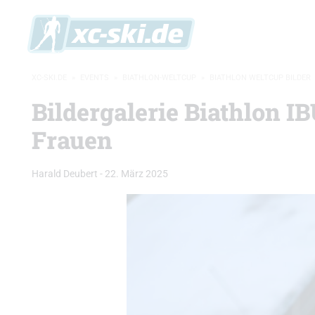
XC-SKI.DE
»
EVENTS
»
BIATHLON-WELTCUP
»
BIATHLON WELTCUP BILDER
Bildergalerie Biathlon 
Frauen
Harald Deubert
-
22. März 2025