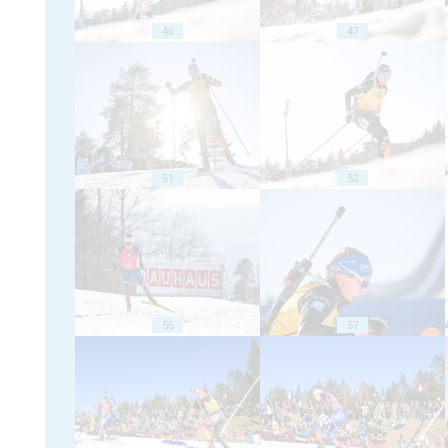
46
47
51
52
56
57