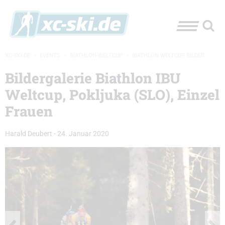
XC-SKI.DE
»
EVENTS
»
BIATHLON-WELTCUP
»
BIATHLON WELTCUP BILDER
Bildergalerie Biathlon IBU
Weltcup, Pokljuka (SLO), Einzel
Frauen
Harald Deubert
-
24. Januar 2020