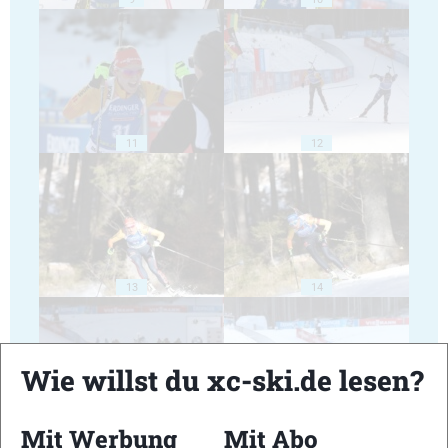
11
12
13
14
Wie willst du xc-ski.de lesen?
Mit Werbung
Mit Abo
15
16