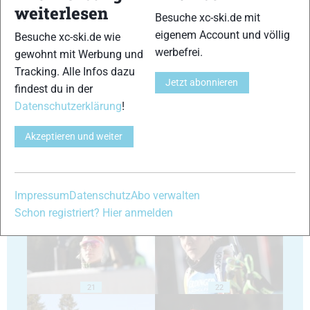
weiterlesen
Besuche xc-ski.de mit
eigenem Account und völlig
Besuche xc-ski.de wie
werbefrei.
gewohnt mit Werbung und
Tracking. Alle Infos dazu
Jetzt abonnieren
findest du in der
17
18
Datenschutzerklärung
!
Akzeptieren und weiter
19
20
Impressum
Datenschutz
Abo verwalten
Schon registriert? Hier anmelden
21
22