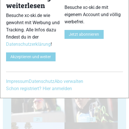
weiterlesen
Besuche xc-ski.de mit
eigenem Account und völlig
Besuche xc-ski.de wie
werbefrei.
gewohnt mit Werbung und
Tracking. Alle Infos dazu
Jetzt abonnieren
findest du in der
17
18
Datenschutzerklärung
!
Akzeptieren und weiter
19
20
Impressum
Datenschutz
Abo verwalten
Schon registriert? Hier anmelden
21
22