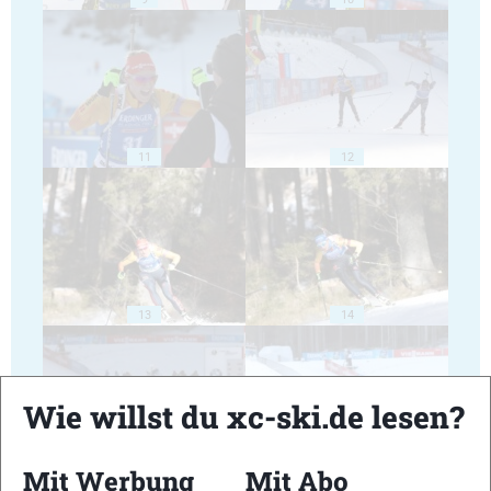
11
12
13
14
Wie willst du xc-ski.de lesen?
Mit Werbung
Mit Abo
15
16