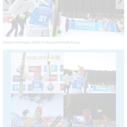
Denise Herrmann (GER) © Manzoni/NordicFocus
1
2