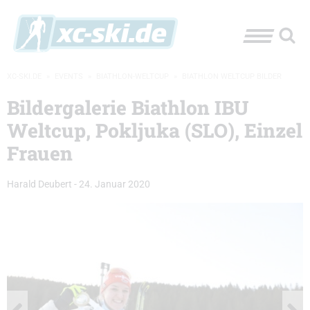
XC-SKI.DE
»
EVENTS
»
BIATHLON-WELTCUP
»
BIATHLON WELTCUP BILDER
Bildergalerie Biathlon IBU
Weltcup, Pokljuka (SLO), Einzel
Frauen
Harald Deubert
-
24. Januar 2020