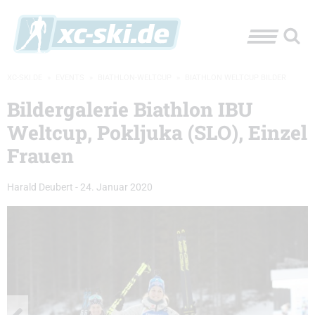
XC-SKI.DE
»
EVENTS
»
BIATHLON-WELTCUP
»
BIATHLON WELTCUP BILDER
Bildergalerie Biathlon IBU
Weltcup, Pokljuka (SLO), Einzel
Frauen
Harald Deubert
-
24. Januar 2020