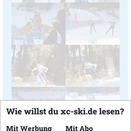
11
12
13
14
Wie willst du xc-ski.de lesen?
Mit Werbung
Mit Abo
15
16