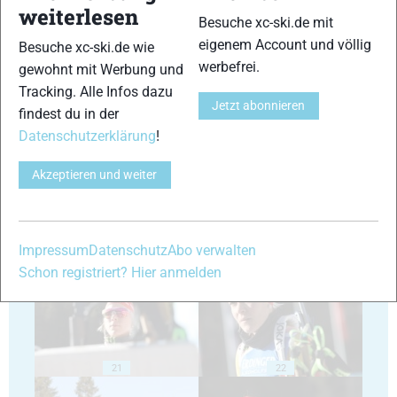
weiterlesen
Besuche xc-ski.de mit
eigenem Account und völlig
Besuche xc-ski.de wie
werbefrei.
gewohnt mit Werbung und
Tracking. Alle Infos dazu
Jetzt abonnieren
findest du in der
17
18
Datenschutzerklärung
!
Akzeptieren und weiter
19
20
Impressum
Datenschutz
Abo verwalten
Schon registriert? Hier anmelden
21
22