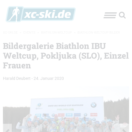
XC-SKI.DE
»
EVENTS
»
BIATHLON-WELTCUP
»
BIATHLON WELTCUP BILDER
Bildergalerie Biathlon IBU
Weltcup, Pokljuka (SLO), Einzel
Frauen
Harald Deubert
-
24. Januar 2020