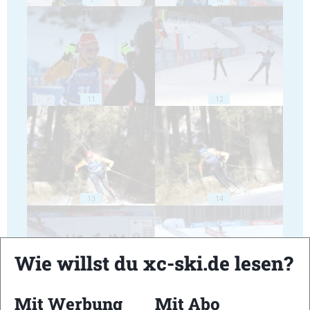
11
12
13
14
Wie willst du xc-ski.de lesen?
Mit Werbung
Mit Abo
15
16