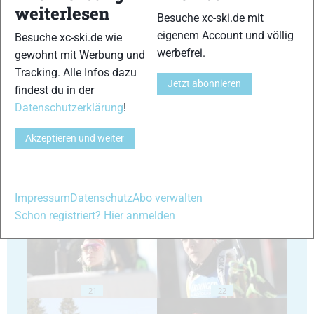
weiterlesen
Besuche xc-ski.de mit
eigenem Account und völlig
Besuche xc-ski.de wie
werbefrei.
gewohnt mit Werbung und
Tracking. Alle Infos dazu
Jetzt abonnieren
findest du in der
17
18
Datenschutzerklärung
!
Akzeptieren und weiter
19
20
Impressum
Datenschutz
Abo verwalten
Schon registriert? Hier anmelden
21
22