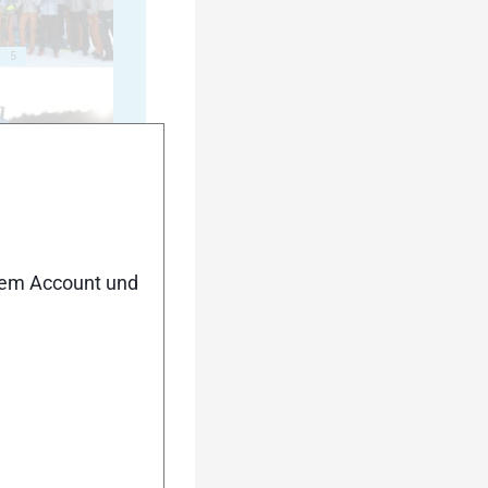
5
10
nem Account und
15