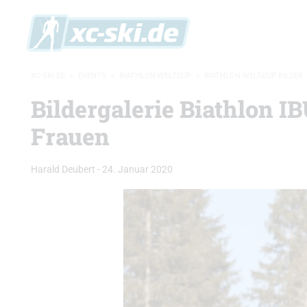
XC-SKI.DE
»
EVENTS
»
BIATHLON-WELTCUP
»
BIATHLON WELTCUP BILDER
Bildergalerie Biathlon I
Frauen
Harald Deubert
-
24. Januar 2020