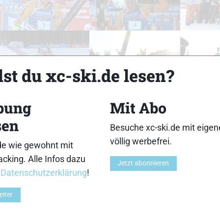
3
4
st du xc-ski.de lesen?
8
9
bung
Mit Abo
sen
Besuche xc-ski.de mit eige
völlig werbefrei.
de wie gewohnt mit
cking. Alle Infos dazu
Jetzt abonnieren
13
14
r
Datenschutzerklärung
!
eiter