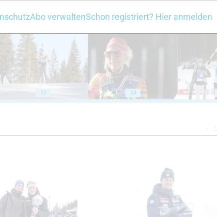
nschutz
Abo verwalten
Schon registriert? Hier anmelden
18
19
23
24
Z