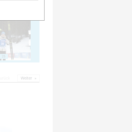
20
25
urück
Weiter