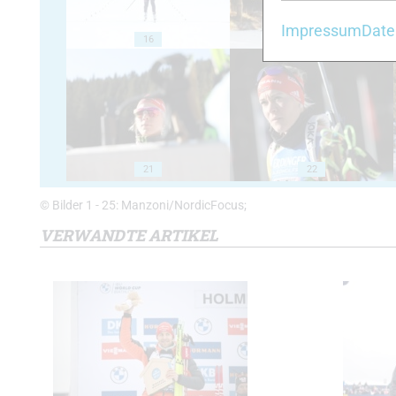
Impressum
Date
16
17
21
22
© Bilder 1 - 25: Manzoni/NordicFocus;
VERWANDTE ARTIKEL