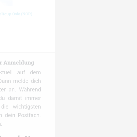
eltcup Oslo (NOR)
er Anmeldung
ktuell auf dem
Dann melde dich
ter an. Während
 du damit immer
ie wichtigsten
 dein Postfach.
: