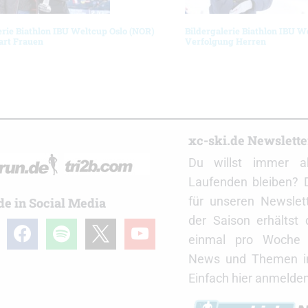
erie Biathlon IBU Weltcup Oslo (NOR)
Bildergalerie Biathlon IBU W
art Frauen
Verfolgung Herren
r
xc-ski.de Newslett
Du willst immer a
Laufenden bleiben? 
für unseren Newslet
de in Social Media
der Saison erhältst
gram
facebook
spotify
x
youtube
einmal pro Woche d
News und Themen in
Einfach hier anmelden