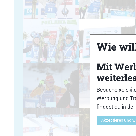
1
2
Wie will
6
7
Mit Wer
weiterle
Besuche xc-ski.
Werbung und Tra
11
12
findest du in de
Akzeptieren und w