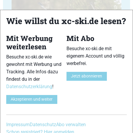
Wie willst du xc-ski.de lesen?
Mit Werbung
Mit Abo
23
24
weiterlesen
Besuche xc-ski.de mit
eigenem Account und völlig
Besuche xc-ski.de wie
werbefrei.
gewohnt mit Werbung und
Tracking. Alle Infos dazu
Jetzt abonnieren
findest du in der
25
26
Datenschutzerklärung
!
Akzeptieren und weiter
Impressum
Datenschutz
Abo verwalten
27
28
Schon registriert? Hier anmelden