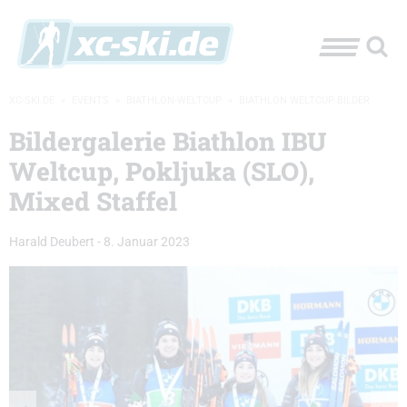
XC-SKI.DE
»
EVENTS
»
BIATHLON-WELTCUP
»
BIATHLON WELTCUP BILDER
Bildergalerie Biathlon IBU
Weltcup, Pokljuka (SLO),
Mixed Staffel
Harald Deubert
-
8. Januar 2023