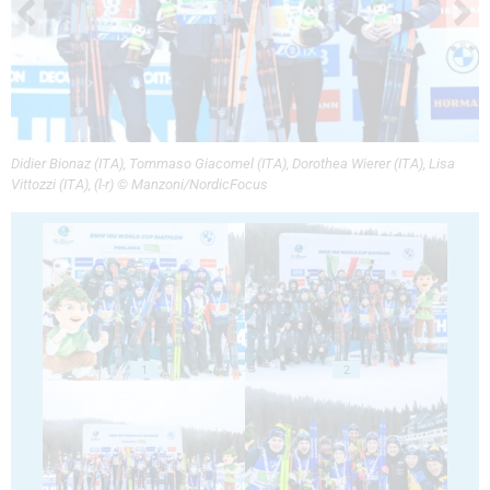
Didier Bionaz (ITA), Tommaso Giacomel (ITA), Dorothea Wierer (ITA), Lisa
Vittozzi (ITA), (l-r) © Manzoni/NordicFocus
1
2