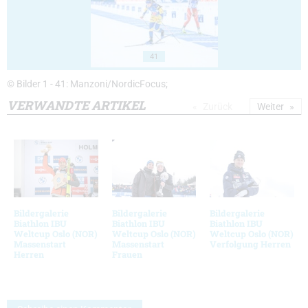
41
© Bilder 1 - 41: Manzoni/NordicFocus;
VERWANDTE ARTIKEL
Zurück
Weiter
Bildergalerie
Bildergalerie
Bildergalerie
Biathlon IBU
Biathlon IBU
Biathlon IBU
Weltcup Oslo (NOR)
Weltcup Oslo (NOR)
Weltcup Oslo (NOR)
Massenstart
Massenstart
Verfolgung Herren
Herren
Frauen