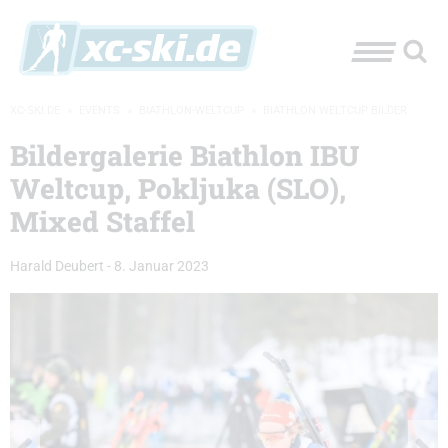
XC-SKI.DE
»
EVENTS
»
BIATHLON-WELTCUP
»
BIATHLON WELTCUP BILDER
Bildergalerie Biathlon IBU
Weltcup, Pokljuka (SLO),
Mixed Staffel
Harald Deubert
-
8. Januar 2023