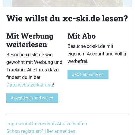
Wie willst du xc-ski.de lesen?
Mit Werbung
Mit Abo
23
24
weiterlesen
Besuche xc-ski.de mit
eigenem Account und völlig
Besuche xc-ski.de wie
werbefrei.
gewohnt mit Werbung und
Tracking. Alle Infos dazu
Jetzt abonnieren
findest du in der
25
26
Datenschutzerklärung
!
Akzeptieren und weiter
27
28
Impressum
Datenschutz
Abo verwalten
Schon registriert? Hier anmelden