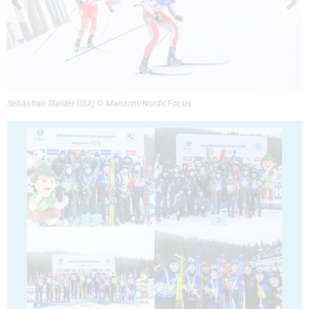
Sebastian Stalder (SUI) © Manzoni/NordicFocus
1
2