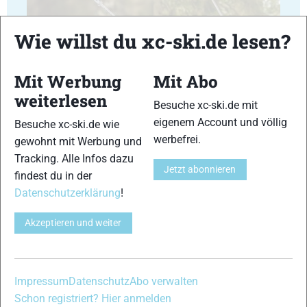
Wie willst du xc-ski.de lesen?
Mit Werbung
Mit Abo
23
24
weiterlesen
Besuche xc-ski.de mit
eigenem Account und völlig
Besuche xc-ski.de wie
werbefrei.
gewohnt mit Werbung und
Tracking. Alle Infos dazu
Jetzt abonnieren
findest du in der
25
26
Datenschutzerklärung
!
Akzeptieren und weiter
27
28
Impressum
Datenschutz
Abo verwalten
Schon registriert? Hier anmelden