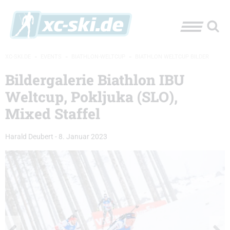
XC-SKI.DE
»
EVENTS
»
BIATHLON-WELTCUP
»
BIATHLON WELTCUP BILDER
Bildergalerie Biathlon IBU
Weltcup, Pokljuka (SLO),
Mixed Staffel
Harald Deubert
-
8. Januar 2023