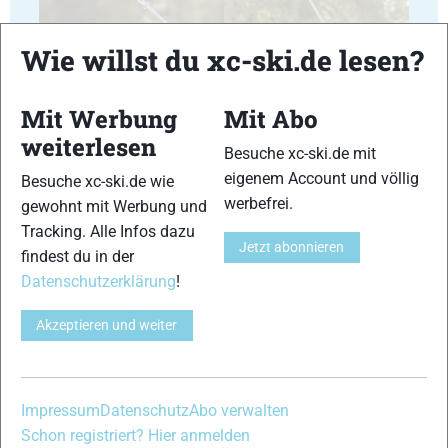
Wie willst du xc-ski.de lesen?
Mit Werbung
Mit Abo
23
24
weiterlesen
Besuche xc-ski.de mit
eigenem Account und völlig
Besuche xc-ski.de wie
werbefrei.
gewohnt mit Werbung und
Tracking. Alle Infos dazu
Jetzt abonnieren
findest du in der
25
26
Datenschutzerklärung
!
Akzeptieren und weiter
27
28
Impressum
Datenschutz
Abo verwalten
Schon registriert? Hier anmelden