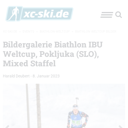
XC-SKI.DE
»
EVENTS
»
BIATHLON-WELTCUP
»
BIATHLON WELTCUP BILDER
Bildergalerie Biathlon IBU
Weltcup, Pokljuka (SLO),
Mixed Staffel
Harald Deubert
-
8. Januar 2023