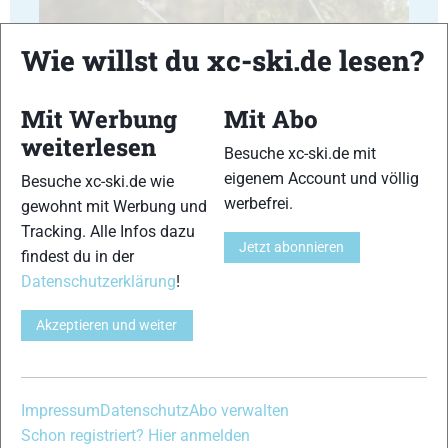
Wie willst du xc-ski.de lesen?
Mit Werbung
Mit Abo
23
24
weiterlesen
Besuche xc-ski.de mit
eigenem Account und völlig
Besuche xc-ski.de wie
werbefrei.
gewohnt mit Werbung und
Tracking. Alle Infos dazu
Jetzt abonnieren
findest du in der
25
26
Datenschutzerklärung
!
Akzeptieren und weiter
27
28
Impressum
Datenschutz
Abo verwalten
Schon registriert? Hier anmelden