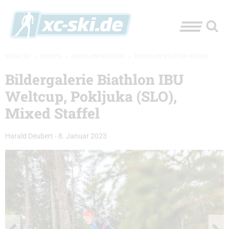
XC-SKI.DE
»
EVENTS
»
BIATHLON-WELTCUP
»
BIATHLON WELTCUP BILDER
Bildergalerie Biathlon IBU
Weltcup, Pokljuka (SLO),
Mixed Staffel
Harald Deubert
-
8. Januar 2023