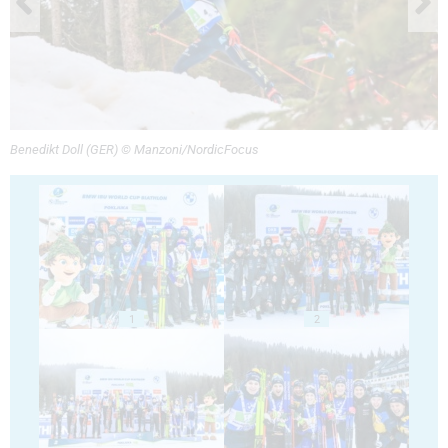
Benedikt Doll (GER) © Manzoni/NordicFocus
1
2