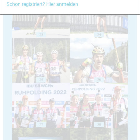
Schon registriert? Hier anmelden
23
24
25
26
27
28