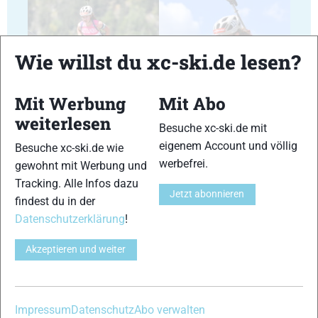
Wie willst du xc-ski.de lesen?
17
18
Mit Werbung
Mit Abo
weiterlesen
Besuche xc-ski.de mit
eigenem Account und völlig
Besuche xc-ski.de wie
werbefrei.
gewohnt mit Werbung und
Tracking. Alle Infos dazu
19
20
Jetzt abonnieren
findest du in der
Datenschutzerklärung
!
Akzeptieren und weiter
21
22
Impressum
Datenschutz
Abo verwalten