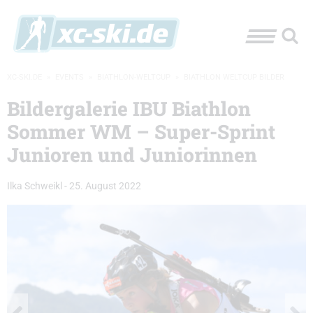
XC-SKI.DE
»
EVENTS
»
BIATHLON-WELTCUP
»
BIATHLON WELTCUP BILDER
Bildergalerie IBU Biathlon
Sommer WM – Super-Sprint
Junioren und Juniorinnen
Ilka Schweikl
-
25. August 2022