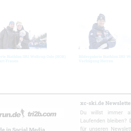
erie Biathlon IBU Weltcup Oslo (NOR)
Bildergalerie Biathlon IBU W
art Frauen
Verfolgung Herren
r
xc-ski.de Newslett
Du willst immer a
Laufenden bleiben? 
für unseren Newslet
de in Social Media