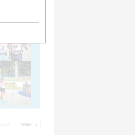
20
25
30
urück
Weiter