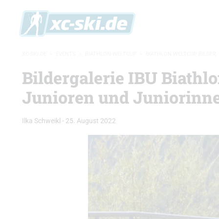
XC-SKI.DE
»
EVENTS
»
BIATHLON-WELTCUP
»
BIATHLON WELTCUP BILDER
Bildergalerie IBU Biat
Junioren und Juniorinn
Ilka Schweikl
-
25. August 2022