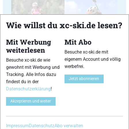
Wie willst du xc-ski.de lesen?
17
18
Mit Werbung
Mit Abo
weiterlesen
Besuche xc-ski.de mit
eigenem Account und völlig
Besuche xc-ski.de wie
werbefrei.
gewohnt mit Werbung und
Tracking. Alle Infos dazu
19
20
Jetzt abonnieren
findest du in der
Datenschutzerklärung
!
Akzeptieren und weiter
21
22
Impressum
Datenschutz
Abo verwalten