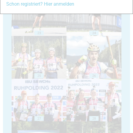
Schon registriert? Hier anmelden
23
24
25
26
27
28