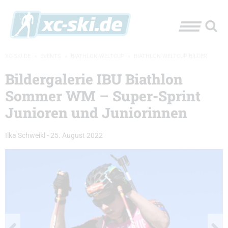
XC-SKI.DE
»
EVENTS
»
BIATHLON-WELTCUP
»
BIATHLON WELTCUP BILDER
Bildergalerie IBU Biathlon
Sommer WM – Super-Sprint
Junioren und Juniorinnen
Ilka Schweikl
-
25. August 2022