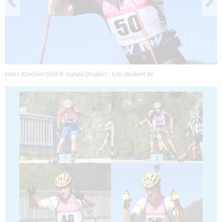
Hans Koellner GER © Harald Deubert - foto-deubert.de
1
2