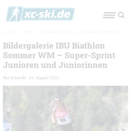
XC-SKI.DE
»
EVENTS
»
BIATHLON-WELTCUP
»
BIATHLON WELTCUP BILDER
Bildergalerie IBU Biathlon
Sommer WM – Super-Sprint
Junioren und Juniorinnen
Ilka Schweikl
-
25. August 2022