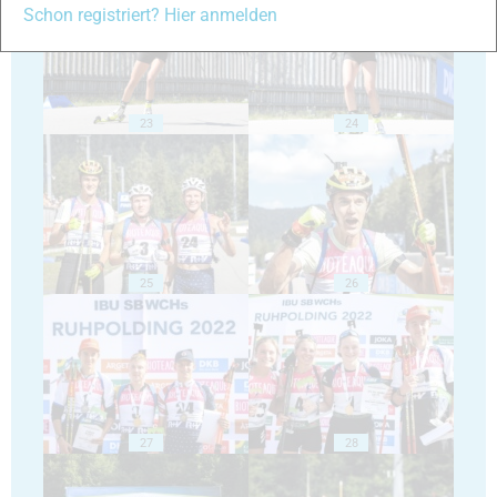
Schon registriert? Hier anmelden
23
24
25
26
27
28