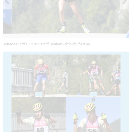
Johanna Puff GER © Harald Deubert - foto-deubert.de
1
2