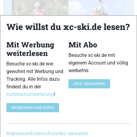
Wie willst du xc-ski.de lesen?
17
18
Mit Werbung
Mit Abo
weiterlesen
Besuche xc-ski.de mit
eigenem Account und völlig
Besuche xc-ski.de wie
werbefrei.
gewohnt mit Werbung und
Tracking. Alle Infos dazu
19
20
Jetzt abonnieren
findest du in der
Datenschutzerklärung
!
Akzeptieren und weiter
21
22
Impressum
Datenschutz
Abo verwalten