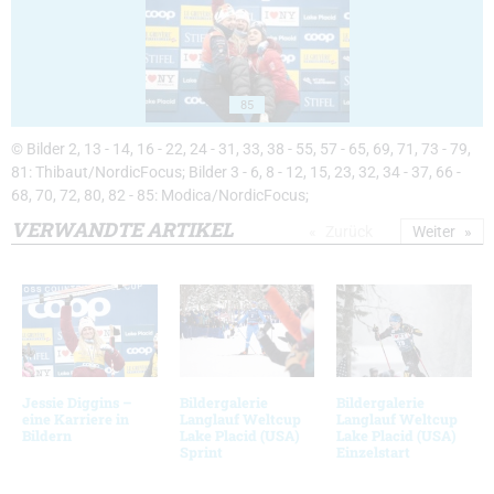
85
© Bilder 2, 13 - 14, 16 - 22, 24 - 31, 33, 38 - 55, 57 - 65, 69, 71, 73 - 79,
81: Thibaut/NordicFocus; Bilder 3 - 6, 8 - 12, 15, 23, 32, 34 - 37, 66 -
68, 70, 72, 80, 82 - 85: Modica/NordicFocus;
VERWANDTE ARTIKEL
Zurück
Weiter
Jessie Diggins –
Bildergalerie
Bildergalerie
eine Karriere in
Langlauf Weltcup
Langlauf Weltcup
Bildern
Lake Placid (USA)
Lake Placid (USA)
Sprint
Einzelstart