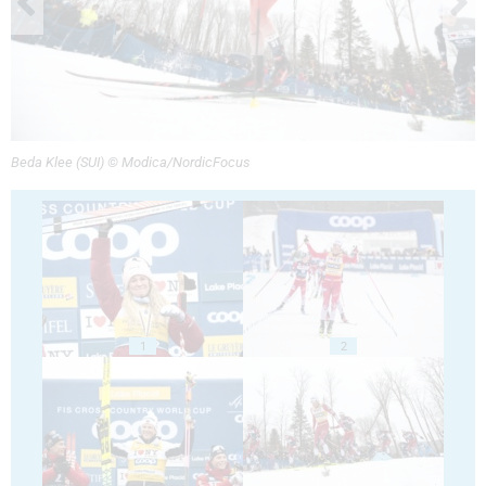
Beda Klee (SUI) © Modica/NordicFocus
1
2