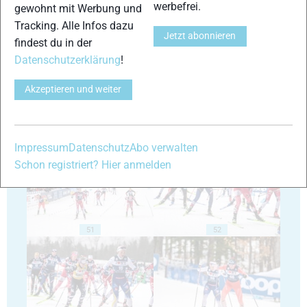
werbefrei.
gewohnt mit Werbung und
Tracking. Alle Infos dazu
47
48
Jetzt abonnieren
findest du in der
Datenschutzerklärung
!
Akzeptieren und weiter
49
50
Impressum
Datenschutz
Abo verwalten
Schon registriert? Hier anmelden
51
52