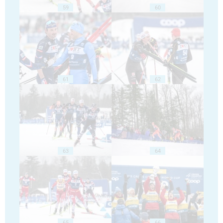
59
60
61
62
63
64
65
66