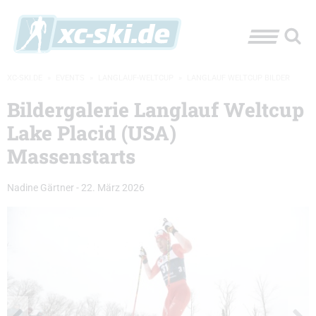
XC-SKI.DE
»
EVENTS
»
LANGLAUF-WELTCUP
»
LANGLAUF WELTCUP BILDER
Bildergalerie Langlauf Weltcup
Lake Placid (USA)
Massenstarts
Nadine Gärtner
-
22. März 2026