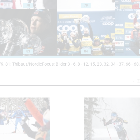
78
79
83
84
 79, 81: Thibaut/NordicFocus; Bilder 3 - 6, 8 - 12, 15, 23, 32, 34 - 37, 66 - 68,
Z