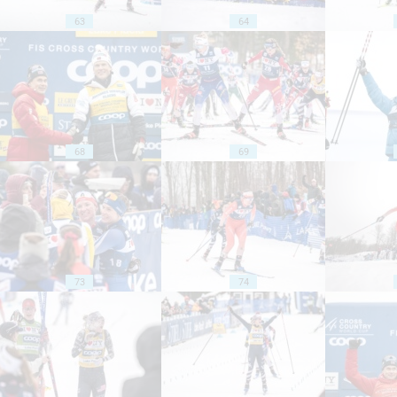
63
64
68
69
73
74