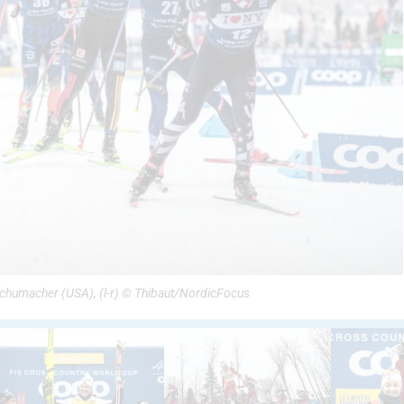
Schumacher (USA), (l-r) © Thibaut/NordicFocus