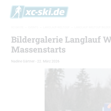
XC-SKI.DE
»
EVENTS
»
LANGLAUF-WELTCUP
»
LANGLAUF WELTCUP BILDER
Bildergalerie Langlauf W
Massenstarts
Nadine Gärtner
-
22. März 2026