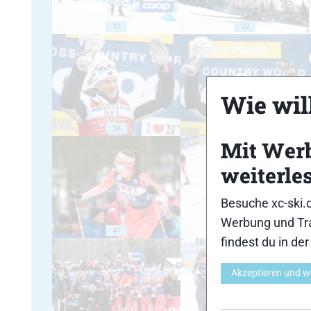
31
32
Wie will
36
37
Mit Wer
weiterle
Besuche xc-ski.
Werbung und Tra
41
42
findest du in de
Akzeptieren und w