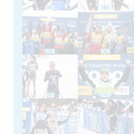
61
62
66
67
71
72