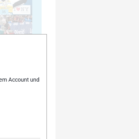
35
40
nem Account und
45