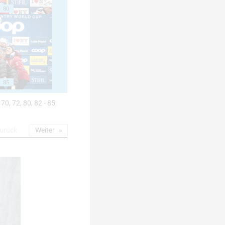
80
85
 70, 72, 80, 82 - 85:
urück
Weiter