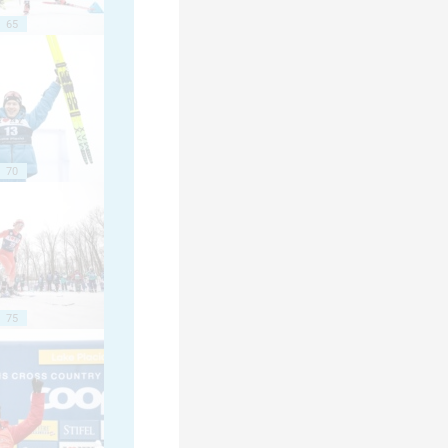
65
70
75