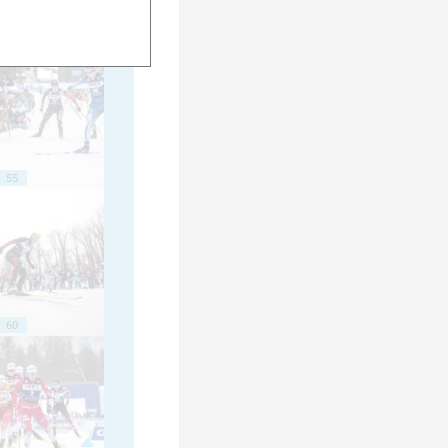
50
55
60