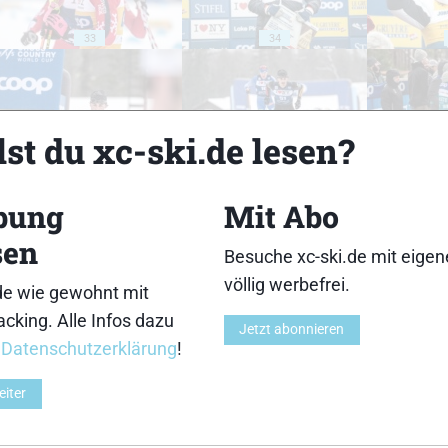
33
34
st du xc-ski.de lesen?
38
39
bung
Mit Abo
sen
Besuche xc-ski.de mit eige
völlig werbefrei.
de wie gewohnt mit
cking. Alle Infos dazu
Jetzt abonnieren
43
44
r
Datenschutzerklärung
!
eiter