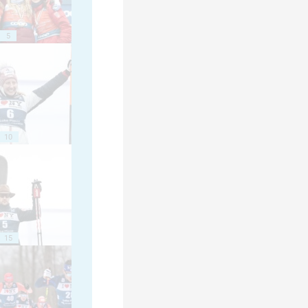
5
10
15