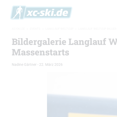
XC-SKI.DE
»
EVENTS
»
LANGLAUF-WELTCUP
»
LANGLAUF WELTCUP BILDER
Bildergalerie Langlauf W
Massenstarts
Nadine Gärtner
-
22. März 2026