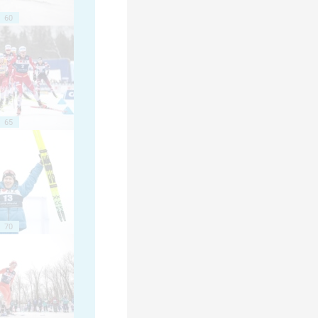
60
65
70