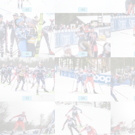
43
44
48
49
53
54