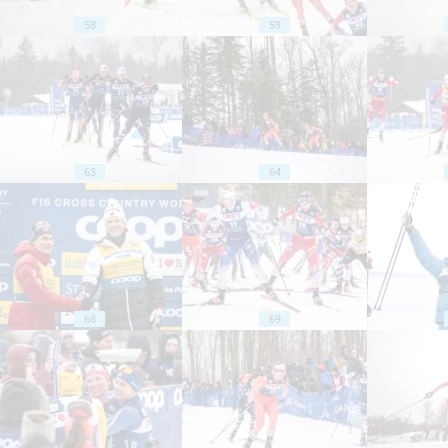
58
59
63
64
68
69