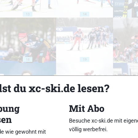
13
14
18
19
st du xc-ski.de lesen?
bung
Mit Abo
23
24
sen
Besuche xc-ski.de mit eige
völlig werbefrei.
de wie gewohnt mit