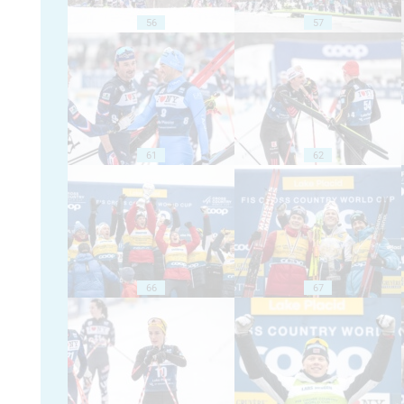
56
57
61
62
66
67