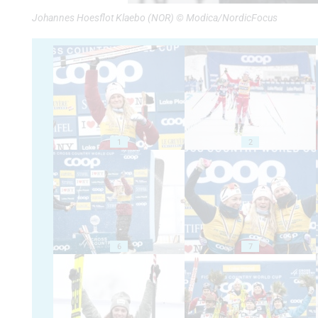
Johannes Hoesflot Klaebo (NOR) © Modica/NordicFocus
1
2
6
7