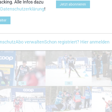
cking. Alle Infos dazu
Jetzt abonnieren
r
Datenschutzerklärung
!
28
29
eiter
nschutz
Abo verwalten
Schon registriert? Hier anmelden
33
34
38
39