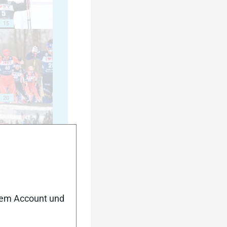
15
20
25
nem Account und