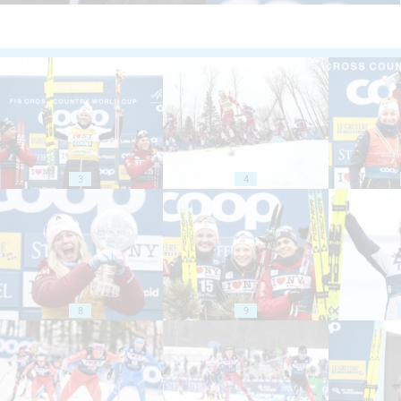
3
4
8
9