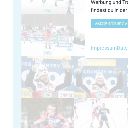
Werbung und Tra
findest du in de
26
27
Akzeptieren und w
Impressum
Date
31
32
36
37