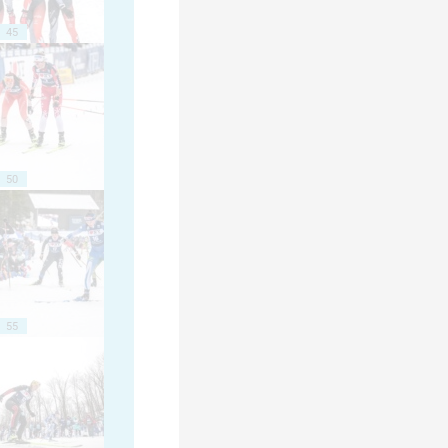
45
50
55