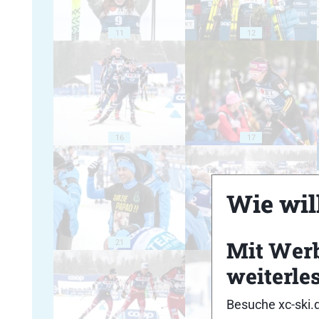
11
12
16
17
Wie will
Mit Wer
21
22
weiterle
Besuche xc-ski.