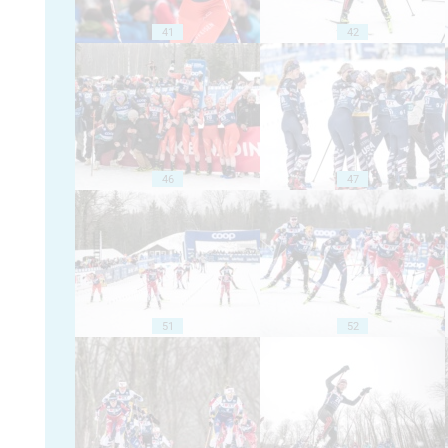
41
42
46
47
51
52