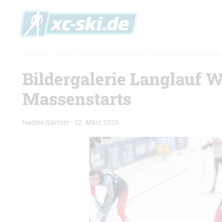
XC-SKI.DE
»
EVENTS
»
LANGLAUF-WELTCUP
»
LANGLAUF WELTCUP BILDER
Bildergalerie Langlauf W
Massenstarts
Nadine Gärtner
-
22. März 2026