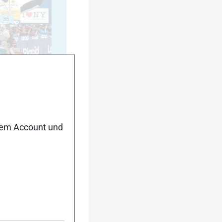
35
40
nem Account und
45