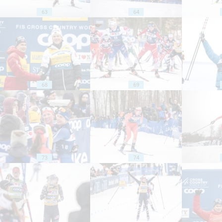
63
64
68
69
73
74