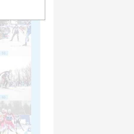
50
55
60