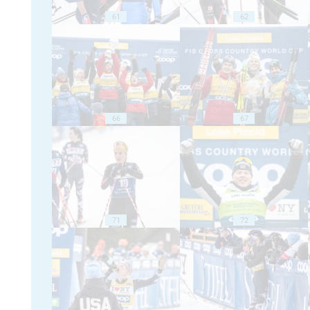
61
62
66
67
71
72