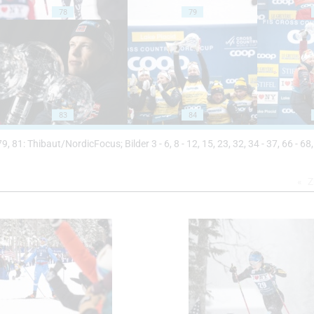
78
79
83
84
 79, 81: Thibaut/NordicFocus; Bilder 3 - 6, 8 - 12, 15, 23, 32, 34 - 37, 66 - 68,
Z