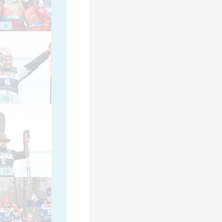
5
10
15