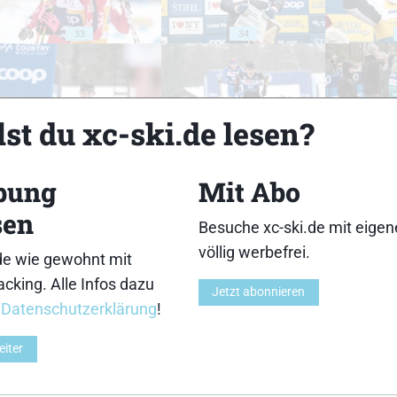
33
34
st du xc-ski.de lesen?
38
39
bung
Mit Abo
sen
Besuche xc-ski.de mit eige
völlig werbefrei.
de wie gewohnt mit
cking. Alle Infos dazu
Jetzt abonnieren
43
44
r
Datenschutzerklärung
!
eiter