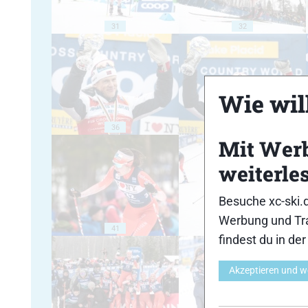
31
32
Wie will
36
37
Mit Wer
weiterle
Besuche xc-ski.
Werbung und Tra
41
42
findest du in de
Akzeptieren und w