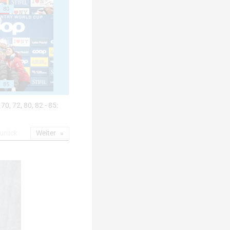
80
85
 70, 72, 80, 82 - 85:
urück
Weiter