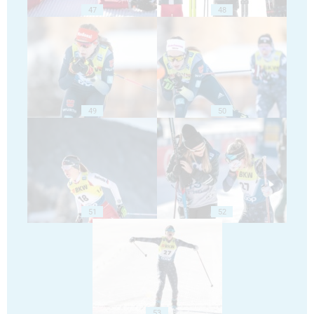
47
48
49
50
51
52
53