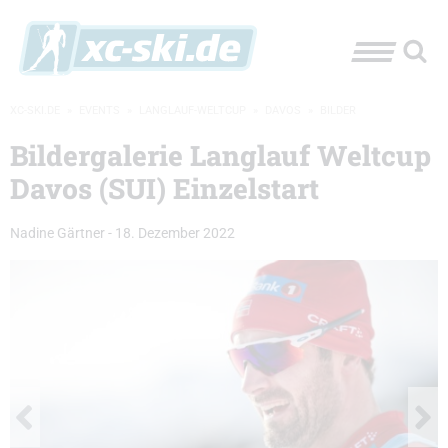
XC-SKI.DE
»
EVENTS
»
LANGLAUF-WELTCUP
»
DAVOS
»
BILDER
Bildergalerie Langlauf Weltcup
Davos (SUI) Einzelstart
Nadine Gärtner
-
18. Dezember 2022