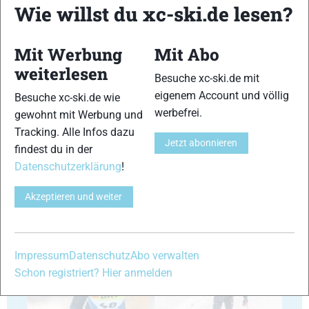
Wie willst du xc-ski.de lesen?
29
30
Mit Werbung
Mit Abo
weiterlesen
Besuche xc-ski.de mit
eigenem Account und völlig
Besuche xc-ski.de wie
werbefrei.
gewohnt mit Werbung und
Tracking. Alle Infos dazu
Jetzt abonnieren
31
32
findest du in der
Datenschutzerklärung
!
Akzeptieren und weiter
33
34
Impressum
Datenschutz
Abo verwalten
Schon registriert? Hier anmelden