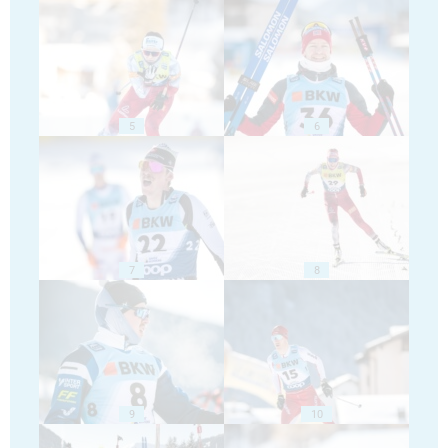
5
6
7
8
9
10