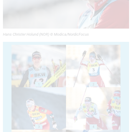
Hans Christer Holund (NOR) © Modica/NordicFocus
1
2
3
4