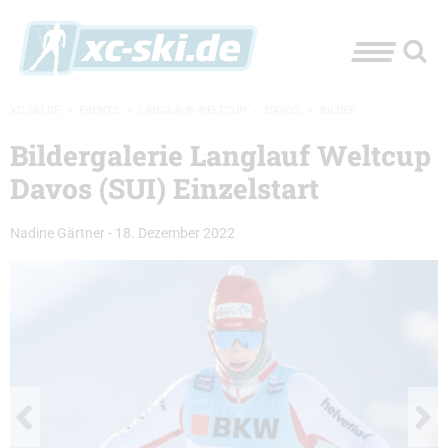
XC-SKI.DE
»
EVENTS
»
LANGLAUF-WELTCUP
»
DAVOS
»
BILDER
Bildergalerie Langlauf Weltcup
Davos (SUI) Einzelstart
Nadine Gärtner
-
18. Dezember 2022