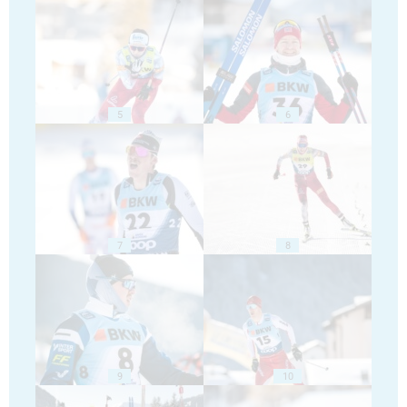
5
6
7
8
9
10