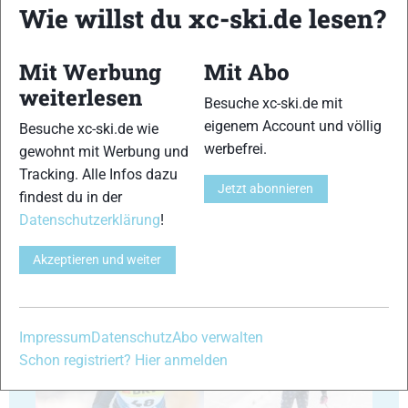
Wie willst du xc-ski.de lesen?
29
30
Mit Werbung
Mit Abo
weiterlesen
Besuche xc-ski.de mit
eigenem Account und völlig
Besuche xc-ski.de wie
werbefrei.
gewohnt mit Werbung und
Tracking. Alle Infos dazu
Jetzt abonnieren
31
32
findest du in der
Datenschutzerklärung
!
Akzeptieren und weiter
33
34
Impressum
Datenschutz
Abo verwalten
Schon registriert? Hier anmelden