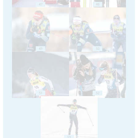
47
48
49
50
51
52
53