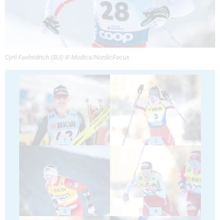
Cyril Faehndrich (SUI) © Modica/NordicFocus
1
2
3
4