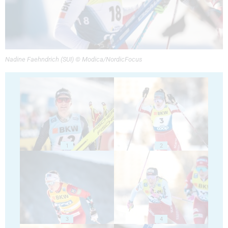
Nadine Faehndrich (SUI) © Modica/NordicFocus
1
2
3
4