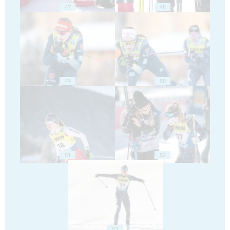
47
48
49
50
51
52
53