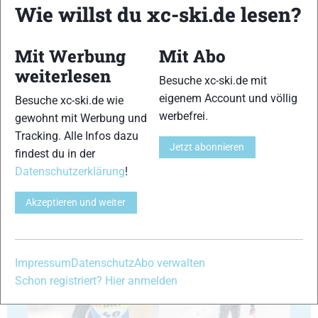
Wie willst du xc-ski.de lesen?
29
30
Mit Werbung
Mit Abo
weiterlesen
Besuche xc-ski.de mit
eigenem Account und völlig
Besuche xc-ski.de wie
werbefrei.
gewohnt mit Werbung und
Tracking. Alle Infos dazu
Jetzt abonnieren
31
32
findest du in der
Datenschutzerklärung
!
Akzeptieren und weiter
33
34
Impressum
Datenschutz
Abo verwalten
Schon registriert? Hier anmelden