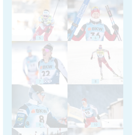
5
6
7
8
9
10