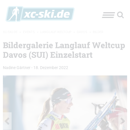
XC-SKI.DE
»
EVENTS
»
LANGLAUF-WELTCUP
»
DAVOS
»
BILDER
Bildergalerie Langlauf Weltcup
Davos (SUI) Einzelstart
Nadine Gärtner
-
18. Dezember 2022