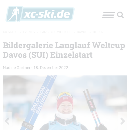
XC-SKI.DE
»
EVENTS
»
LANGLAUF-WELTCUP
»
DAVOS
»
BILDER
Bildergalerie Langlauf Weltcup
Davos (SUI) Einzelstart
Nadine Gärtner
-
18. Dezember 2022