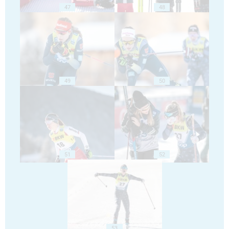
47
48
49
50
51
52
53