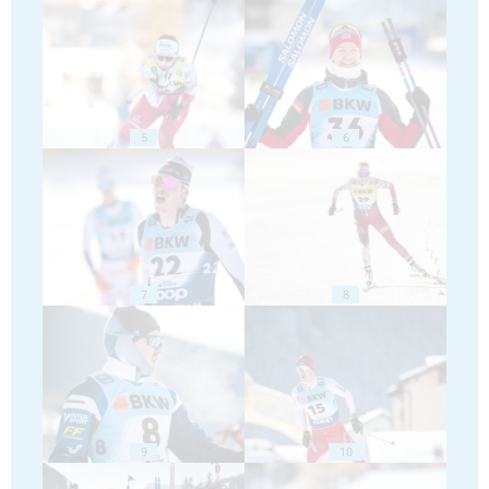
5
6
7
8
9
10