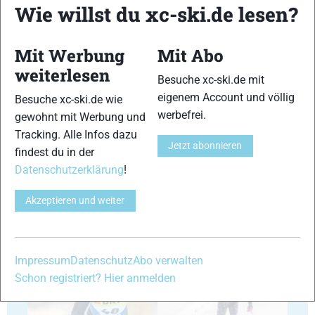
Wie willst du xc-ski.de lesen?
29
30
Mit Werbung
Mit Abo
weiterlesen
Besuche xc-ski.de mit
eigenem Account und völlig
Besuche xc-ski.de wie
werbefrei.
gewohnt mit Werbung und
Tracking. Alle Infos dazu
Jetzt abonnieren
31
32
findest du in der
Datenschutzerklärung
!
Akzeptieren und weiter
33
34
Impressum
Datenschutz
Abo verwalten
Schon registriert? Hier anmelden