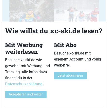
Wie willst du xc-ski.de lesen?
25
26
Mit Werbung
Mit Abo
weiterlesen
Besuche xc-ski.de mit
eigenem Account und völlig
Besuche xc-ski.de wie
werbefrei.
gewohnt mit Werbung und
27
28
Tracking. Alle Infos dazu
Jetzt abonnieren
findest du in der
Datenschutzerklärung
!
Akzeptieren und weiter
29
30