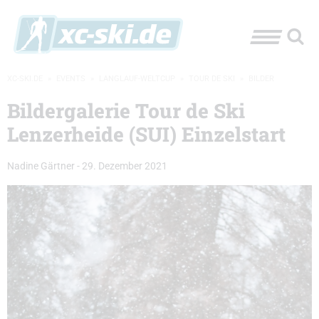
XC-SKI.DE
»
EVENTS
»
LANGLAUF-WELTCUP
»
TOUR DE SKI
»
BILDER
Bildergalerie Tour de Ski
Lenzerheide (SUI) Einzelstart
Nadine Gärtner
-
29. Dezember 2021