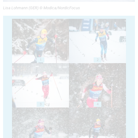
Lisa Lohmann (GER) © Modica/NordicFocus
1
2
3
4