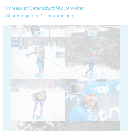
Impressum
Datenschutz
Abo verwalten
Schon registriert? Hier anmelden
31
32
33
34
35
36