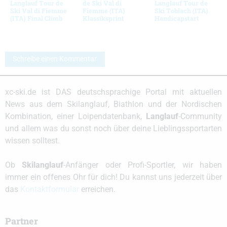
Langlauf Tour de
de Ski Val di
Langlauf Tour de
Ski Val di Fiemme
Fiemme (ITA)
Ski Toblach (ITA)
(ITA) Final Climb
Klassiksprint
Handicapstart
Schreibe einen Kommentar
xc-ski.de ist DAS deutschsprachige Portal mit aktuellen
News aus dem Skilanglauf, Biathlon und der Nordischen
Kombination, einer Loipendatenbank,
Langlauf
-Community
und allem was du sonst noch über deine Lieblingssportarten
wissen solltest.
Ob
Skilanglauf
-Anfänger oder Profi-Sportler, wir haben
immer ein offenes Ohr für dich! Du kannst uns jederzeit über
das
Kontaktformular
erreichen.
Partner