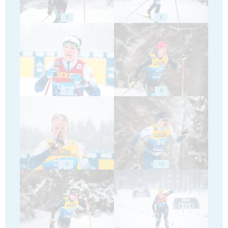
5
6
7
8
9
10