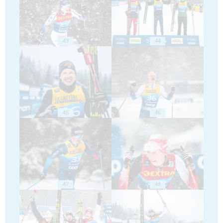
43
44
45
46
47
48