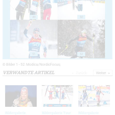
49
50
51
52
© Bilder 1 - 52: Modica/NordicFocus;
VERWANDTE ARTIKEL
Zurück
Weiter
Bildergalerie
Bildergalerie Tour
Bildergalerie