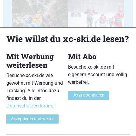
Wie willst du xc-ski.de lesen?
25
26
Mit Werbung
Mit Abo
weiterlesen
Besuche xc-ski.de mit
eigenem Account und völlig
Besuche xc-ski.de wie
werbefrei.
gewohnt mit Werbung und
27
28
Tracking. Alle Infos dazu
Jetzt abonnieren
findest du in der
Datenschutzerklärung
!
Akzeptieren und weiter
29
30