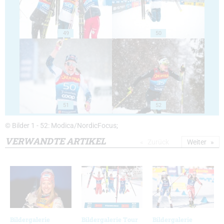
49
50
51
52
© Bilder 1 - 52: Modica/NordicFocus;
VERWANDTE ARTIKEL
Zurück
Weiter
Bildergalerie
Bildergalerie Tour
Bildergalerie