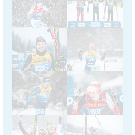
43
44
45
46
47
48