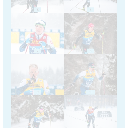
5
6
7
8
9
10