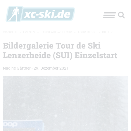
XC-SKI.DE
»
EVENTS
»
LANGLAUF-WELTCUP
»
TOUR DE SKI
»
BILDER
Bildergalerie Tour de Ski
Lenzerheide (SUI) Einzelstart
Nadine Gärtner
-
29. Dezember 2021