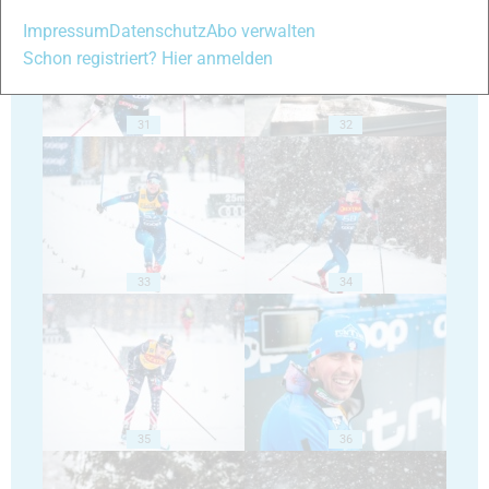
Impressum
Datenschutz
Abo verwalten
Schon registriert? Hier anmelden
31
32
33
34
35
36