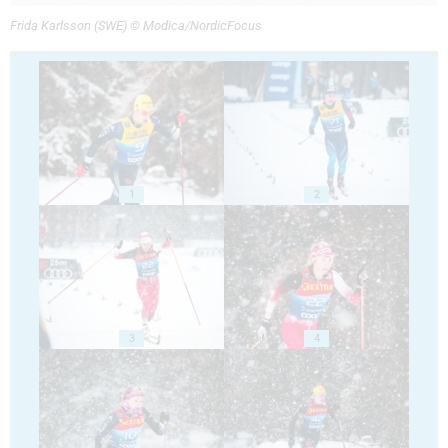
Frida Karlsson (SWE) © Modica/NordicFocus
1
2
3
4