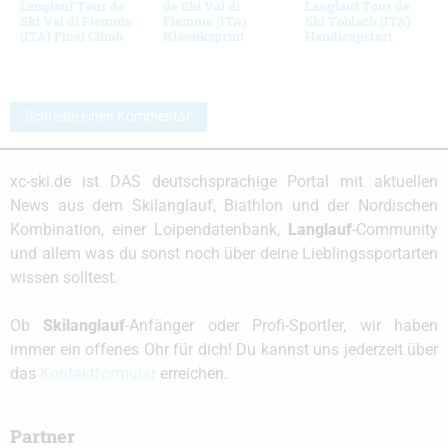
Langlauf Tour de
de Ski Val di
Langlauf Tour de
Ski Val di Fiemme
Fiemme (ITA)
Ski Toblach (ITA)
(ITA) Final Climb
Klassiksprint
Handicapstart
Schreibe einen Kommentar
xc-ski.de ist DAS deutschsprachige Portal mit aktuellen
News aus dem Skilanglauf, Biathlon und der Nordischen
Kombination, einer Loipendatenbank,
Langlauf
-Community
und allem was du sonst noch über deine Lieblingssportarten
wissen solltest.
Ob
Skilanglauf
-Anfänger oder Profi-Sportler, wir haben
immer ein offenes Ohr für dich! Du kannst uns jederzeit über
das
Kontaktformular
erreichen.
Partner